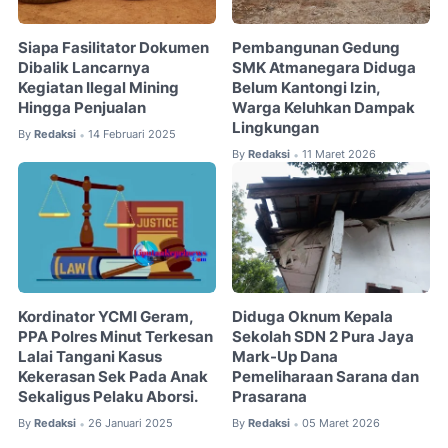
Siapa Fasilitator Dokumen
Pembangunan Gedung
Dibalik Lancarnya
SMK Atmanegara Diduga
Kegiatan Ilegal Mining
Belum Kantongi Izin,
Hingga Penjualan
Warga Keluhkan Dampak
Lingkungan
By
Redaksi
14 Februari 2025
•
By
Redaksi
11 Maret 2026
•
Kordinator YCMI Geram,
Diduga Oknum Kepala
PPA Polres Minut Terkesan
Sekolah SDN 2 Pura Jaya
Lalai Tangani Kasus
Mark-Up Dana
Kekerasan Sek Pada Anak
Pemeliharaan Sarana dan
Sekaligus Pelaku Aborsi.
Prasarana
By
Redaksi
26 Januari 2025
By
Redaksi
05 Maret 2026
•
•