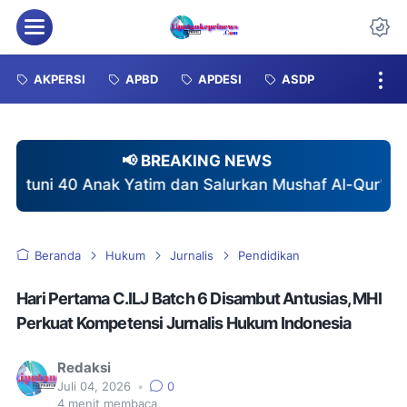
Menu
Da
AKPERSI
APBD
APDESI
ASDP
📢 BREAKING NEWS
m dan Salurkan Mushaf Al-Qur'an di Pebayuran
♦
Am
Beranda
Hukum
Jurnalis
Pendidikan
Hari Pertama C.ILJ Batch 6 Disambut Antusias, MHI
Perkuat Kompetensi Jurnalis Hukum Indonesia
Redaksi
Juli 04, 2026
•
0
4
menit membaca