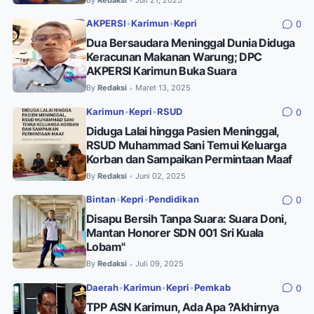
•
AKPERSI
•
Karimun
•
Kepri
0
Dua Bersaudara Meninggal Dunia Diduga
Keracunan Makanan Warung; DPC
AKPERSI Karimun Buka Suara
By
Redaksi
Maret 13, 2025
•
Karimun
•
Kepri
•
RSUD
0
Diduga Lalai hingga Pasien Meninggal,
RSUD Muhammad Sani Temui Keluarga
Korban dan Sampaikan Permintaan Maaf
By
Redaksi
Juni 02, 2025
•
Bintan
•
Kepri
•
Pendidikan
0
Disapu Bersih Tanpa Suara: Suara Doni,
Mantan Honorer SDN 001 Sri Kuala
Lobam"
By
Redaksi
Juli 09, 2025
•
Daerah
•
Karimun
•
Kepri
•
Pemkab
0
TPP ASN Karimun, Ada Apa ?Akhirnya