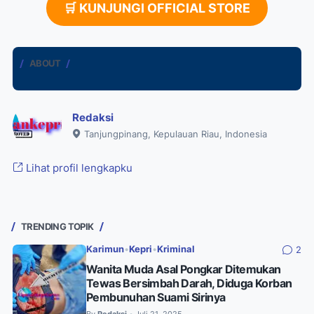
🛒 KUNJUNGI OFFICIAL STORE
ABOUT
Redaksi
Tanjungpinang, Kepulauan Riau, Indonesia
Lihat profil lengkapku
TRENDING TOPIK
Karimun
•
Kepri
•
Kriminal
2
Wanita Muda Asal Pongkar Ditemukan
Tewas Bersimbah Darah, Diduga Korban
Pembunuhan Suami Sirinya
By
Redaksi
Juli 21, 2025