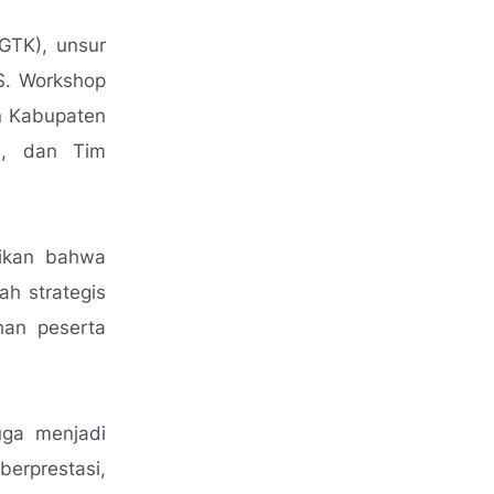
(GTK), unsur
S. Workshop
n Kabupaten
n, dan Tim
aikan bahwa
h strategis
han peserta
uga menjadi
erprestasi,