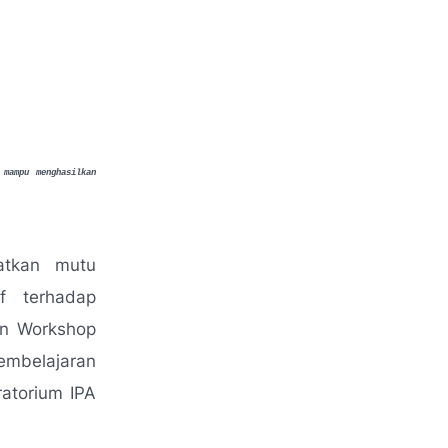
 mampu menghasilkan
tkan mutu
f terhadap
an Workshop
embelajaran
atorium IPA