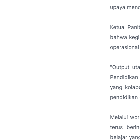
upaya menci
Ketua Panit
bahwa kegi
operasional 
"Output ut
Pendidikan
yang kolab
pendidikan 
Melalui wo
terus beri
belajar yan