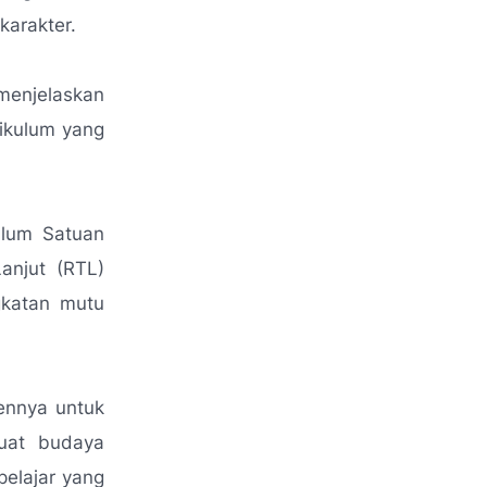
karakter.
 menjelaskan
ikulum yang
ulum Satuan
anjut (RTL)
gkatan mutu
ennya untuk
kuat budaya
pelajar yang