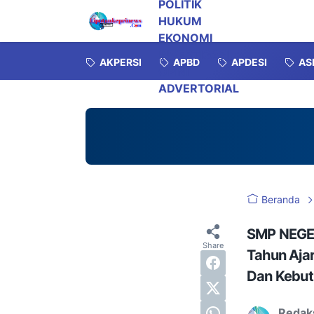
POLITIK
HUKUM
EKONOMI
INVESTIGASI
AKPERSI
APBD
APDESI
AS
OPINI
ADVERTORIAL
Beranda
SMP NEGER
Tahun Aja
Dan Kebut
Redak