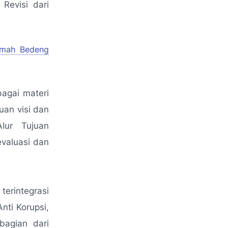
Revisi dari
umah Bedeng
agai materi
auan visi dan
Alur Tujuan
valuasi dan
erintegrasi
nti Korupsi,
bagian dari