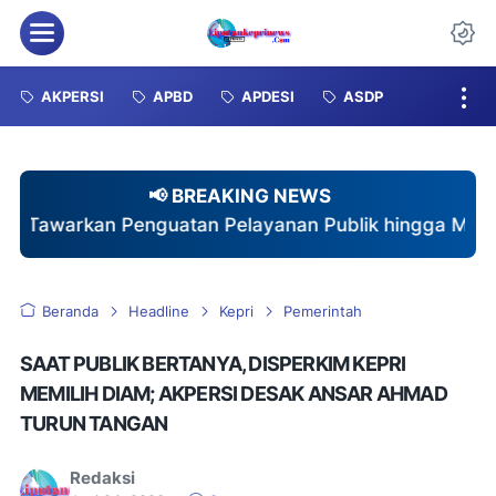
Menu
Da
AKPERSI
APBD
APDESI
ASDP
📢 BREAKING NEWS
 Pelayanan Publik hingga Mobil Siaga
♦
Rayakan Du
Beranda
Headline
Kepri
Pemerintah
SAAT PUBLIK BERTANYA, DISPERKIM KEPRI
MEMILIH DIAM; AKPERSI DESAK ANSAR AHMAD
TURUN TANGAN
Redaksi