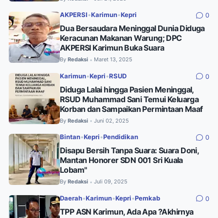
AKPERSI
•
Karimun
•
Kepri
0
Dua Bersaudara Meninggal Dunia Diduga
Keracunan Makanan Warung; DPC
AKPERSI Karimun Buka Suara
By
Redaksi
Maret 13, 2025
•
Karimun
•
Kepri
•
RSUD
0
Diduga Lalai hingga Pasien Meninggal,
RSUD Muhammad Sani Temui Keluarga
Korban dan Sampaikan Permintaan Maaf
By
Redaksi
Juni 02, 2025
•
Bintan
•
Kepri
•
Pendidikan
0
Disapu Bersih Tanpa Suara: Suara Doni,
Mantan Honorer SDN 001 Sri Kuala
Lobam"
By
Redaksi
Juli 09, 2025
•
Daerah
•
Karimun
•
Kepri
•
Pemkab
0
TPP ASN Karimun, Ada Apa ?Akhirnya