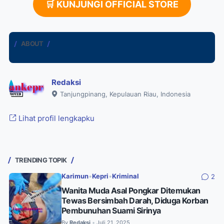
🛒 KUNJUNGI OFFICIAL STORE
ABOUT
Redaksi
Tanjungpinang, Kepulauan Riau, Indonesia
Lihat profil lengkapku
TRENDING TOPIK
Karimun
•
Kepri
•
Kriminal
2
Wanita Muda Asal Pongkar Ditemukan
Tewas Bersimbah Darah, Diduga Korban
Pembunuhan Suami Sirinya
By
Redaksi
Juli 21, 2025
•