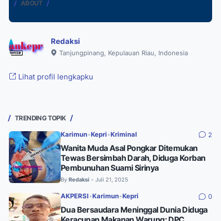
ABOUT
Redaksi
Tanjungpinang, Kepulauan Riau, Indonesia
Lihat profil lengkapku
TRENDING TOPIK
Karimun
•
Kepri
•
Kriminal
2
Wanita Muda Asal Pongkar Ditemukan
Tewas Bersimbah Darah, Diduga Korban
Pembunuhan Suami Sirinya
By
Redaksi
Juli 21, 2025
•
AKPERSI
•
Karimun
•
Kepri
0
Dua Bersaudara Meninggal Dunia Diduga
Keracunan Makanan Warung; DPC