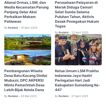
Aliansi Ormas, LSM, dan
Perusahaan Pelayaran di
Media Kecamatan Parung
Merak Diduga Cemari
Panjang Gelar Aksi
Selat Sunda Selama
Perbaikan Makam
Puluhan Tahun, Aktivis
Pahlawan
Desak Penegakan Hukum
Tegas
By
Redaksi
19 April 2025
•
By
Redaksi
23 April 2025
•
Pembangunan Wisata
Ketua Umum LSM Prabhu
Desa Batu Kacang Dinilai
Indonesia Jaya Hadiri
Mubazir, DPC AKPERSI
Peringatan Hari Jadi
Minta Pemerintah Desa
Kabupaten Sumedang Ke-
Lebih Bijak Kelola Dana
447
By
Redaksi
03 Mei 2025
By
Redaksi
27 April 2025
•
•