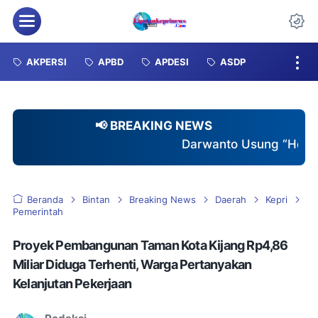
Menu
Da
AKPERSI
APBD
APDESI
ASDP
📢 BREAKING NEWS
Darwanto Usung “Hegarmukti Istimewa”, T
Beranda
Bintan
Breaking News
Daerah
Kepri
Pemerintah
Proyek Pembangunan Taman Kota Kijang Rp4,86
Miliar Diduga Terhenti, Warga Pertanyakan
Kelanjutan Pekerjaan