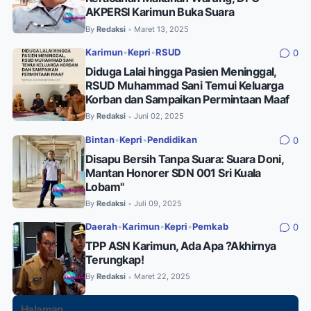
AKPERSI Karimun Buka Suara
By
Redaksi
Maret 13, 2025
•
Karimun
•
Kepri
•
RSUD
0
Diduga Lalai hingga Pasien Meninggal,
RSUD Muhammad Sani Temui Keluarga
Korban dan Sampaikan Permintaan Maaf
By
Redaksi
Juni 02, 2025
•
Bintan
•
Kepri
•
Pendidikan
0
Disapu Bersih Tanpa Suara: Suara Doni,
Mantan Honorer SDN 001 Sri Kuala
Lobam"
By
Redaksi
Juli 09, 2025
•
Daerah
•
Karimun
•
Kepri
•
Pemkab
0
TPP ASN Karimun, Ada Apa ?Akhirnya
Terungkap!
By
Redaksi
Maret 22, 2025
•
Halaman