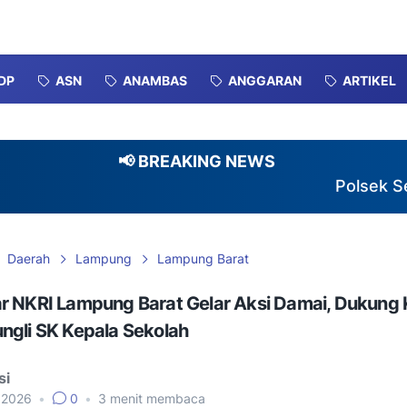
DP
ASN
ANAMBAS
ANGGARAN
ARTIKEL
📢 BREAKING NEWS
Polsek Serang 
Daerah
Lampung
Lampung Barat
r NKRI Lampung Barat Gelar Aksi Damai, Dukung K
ngli SK Kepala Sekolah
si
, 2026
•
0
•
3
menit membaca