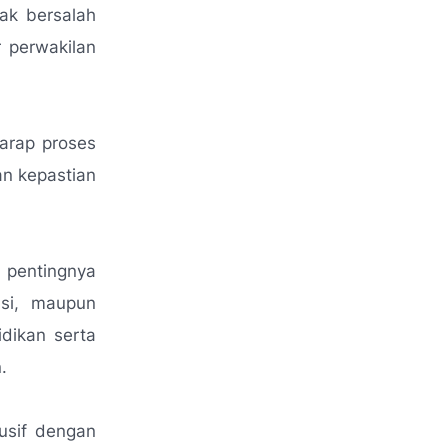
ak bersalah
 perwakilan
harap proses
an kepastian
pentingnya
asi, maupun
idikan serta
.
usif dengan