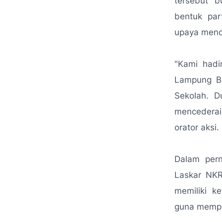
tersebut b
bentuk par
upaya menci
"Kami hadi
Lampung Ba
Sekolah. D
mencederai
orator aksi.
Dalam pern
Laskar NKR
memiliki k
guna mempe