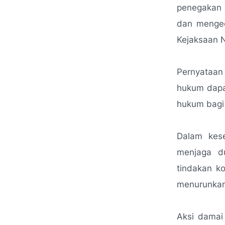
penegakan 
dan menged
Kejaksaan 
Pernyataan 
hukum dapat
hukum bagi 
Dalam kes
menjaga du
tindakan ko
menurunkan 
Aksi damai