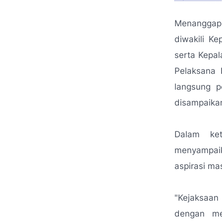
Menanggapi
diwakili Ke
serta Kepa
Pelaksana 
langsung p
disampaika
Dalam ket
menyampaik
aspirasi ma
"Kejaksaan
dengan me