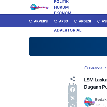
POLITIK
HUKUM
EKONOMI
INVESTIGASI
AKPERSI
APBD
APDESI
AS
OPINI
ADVERTORIAL
Beranda
LSM Laska
Dugaan Pu
Redak
Juni 11