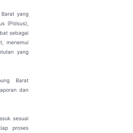
 Barat yang
us (Pidsus),
bat sebagai
at, menemui
ntutan yang
pung Barat
laporan dan
asuk sesuai
iap proses