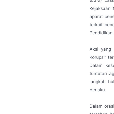
(LSM) Las
Kejaksaan 
aparat pen
terkait pen
Pendidikan
Aksi yang 
Korupsi” te
Dalam kese
tuntutan a
langkah hu
berlaku.
Dalam oras