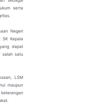
kan sebagai
hukum serta
ritas.
saan Negeri
t SK Kepala
 yang dapat
r salah satu
aksaan, LSM
ahui maupun
 keterangan
kat.