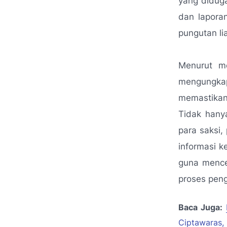
yang diduga
dan laporan
pungutan li
Menurut me
mengungkap
memastikan 
Tidak hany
para saksi,
informasi k
guna mence
proses pen
Baca Juga:
Ciptawaras,