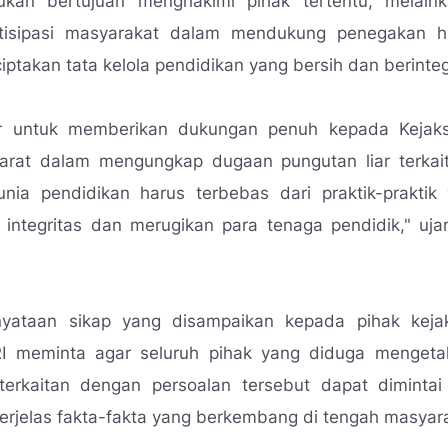
ukan bertujuan menghakimi pihak tertentu, melain
tisipasi masyarakat dalam mendukung penegakan 
ptakan tata kelola pendidikan yang bersih dan berinteg
r untuk memberikan dukungan penuh kepada Kejak
rat dalam mengungkap dugaan pungutan liar terkai
unia pendidikan harus terbebas dari praktik-praktik
 integritas dan merugikan para tenaga pendidik,"
uja
yataan sikap yang disampaikan kepada pihak kej
I meminta agar seluruh pihak yang diduga menget
eterkaitan dengan persoalan tersebut dapat dimintai
rjelas fakta-fakta yang berkembang di tengah masyara