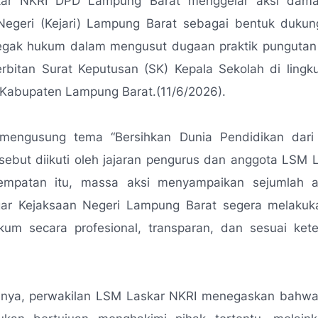
kar NKRI DPD Lampung Barat menggelar aksi damai
Negeri (Kejari) Lampung Barat sebagai bentuk duku
egak hukum dalam mengusut dugaan praktik pungutan li
erbitan Surat Keputusan (SK) Kepala Sekolah di ling
 Kabupaten Lampung Barat.(11/6/2026).
mengusung tema “Bersihkan Dunia Pendidikan dari
rsebut diikuti oleh jajaran pengurus dan anggota LSM 
mpatan itu, massa aksi menyampaikan sejumlah a
gar Kejaksaan Negeri Lampung Barat segera melakuk
kum secara profesional, transparan, dan sesuai ket
inya, perwakilan LSM Laskar NKRI menegaskan bahwa