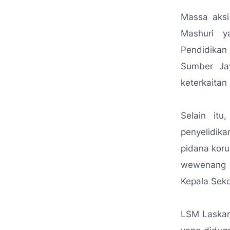
Massa aksi
Mashuri y
Pendidika
Sumber Jay
keterkaitan
Selain it
penyelidik
pidana koru
wewenang y
Kepala Seko
LSM Laskar