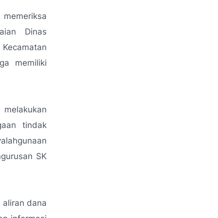
k memeriksa
aian Dinas
 Kecamatan
ga memiliki
 melakukan
gaan tindak
nyalahgunaan
ngurusan SK
aliran dana