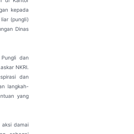
 di Kantor
ngan kepada
ar (pungli)
kungan Dinas
 Pungli dan
Laskar NKRI.
spirasi dan
an langkah-
entuan yang
 aksi damai