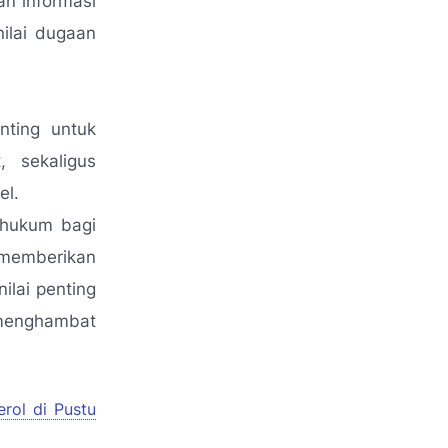
an informasi
nilai dugaan
nting untuk
, sekaligus
el.
 hukum bagi
g memberikan
ilai penting
 menghambat
rol di Pustu