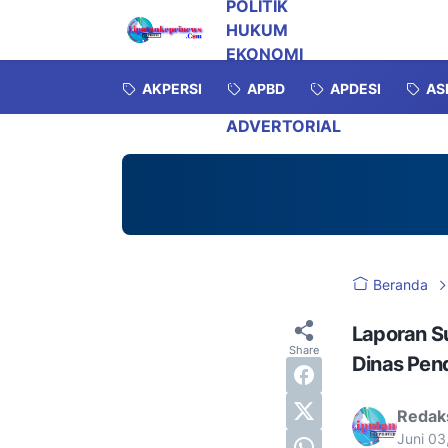
POLITIK
HUKUM
EKONOMI
INVESTIGASI
AKPERSI
APBD
APDESI
AS
OPINI
ADVERTORIAL
Beranda
Laporan S
Dinas Pen
Redak
Juni 0