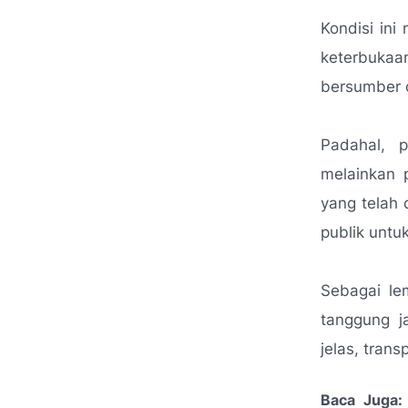
Kondisi in
keterbukaa
bersumber d
Padahal, p
melainkan 
yang telah 
publik untuk
Sebagai le
tanggung j
jelas, tran
Baca Juga: