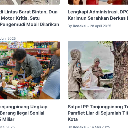
i Lintas Barat Bintan, Dua
Lengkapi Administrasi, D
Motor Kritis, Satu
Karimun Serahkan Berkas 
engemudi Mobil Dilarikan
By
Redaksi
28 April 2025
•
 Juni 2025
Tanjungpinang Ungkap
Satpol PP Tanjungpinang T
arang Ilegal Senilai
Pamflet Liar di Sejumlah Tit
 Miliar
Kota
 Mei 2025
By
Redaksi
14 Mei 2025
•