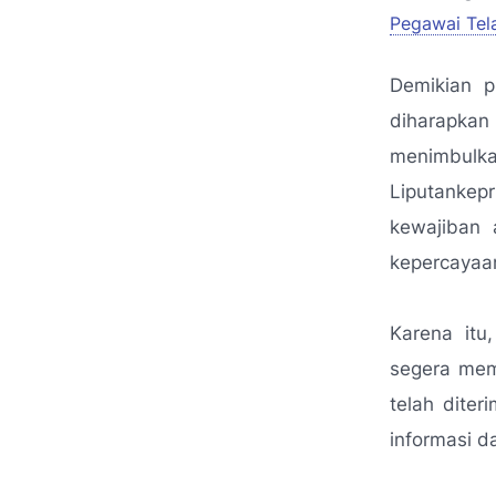
Pegawai Tel
Demikian p
diharapkan
menimbulkan
Liputankep
kewajiban 
kepercayaan
Karena itu
segera mem
telah dite
informasi d