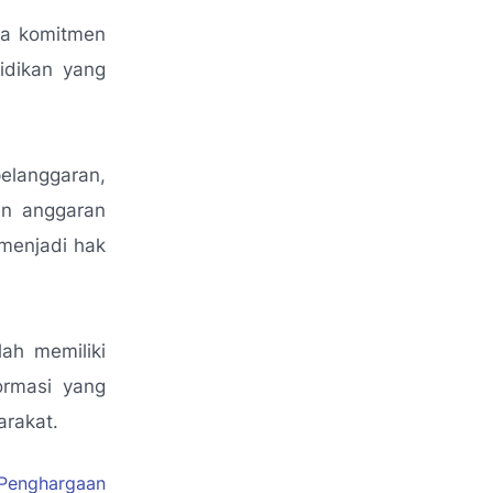
na komitmen
idikan yang
elanggaran,
an anggaran
 menjadi hak
ah memiliki
ormasi yang
arakat.
 Penghargaan