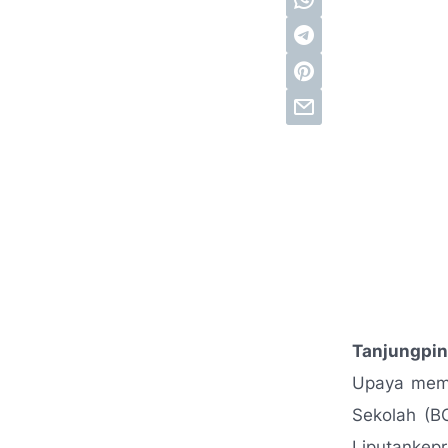
Tanjungpin
Upaya memp
Sekolah (B
Liputankep