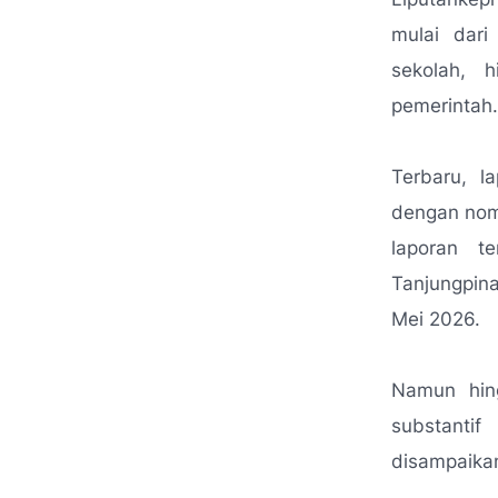
mulai dari
sekolah, 
pemerintah.
Terbaru, l
dengan nomo
laporan t
Tanjungpin
Mei 2026.
Namun hing
substanti
disampaika