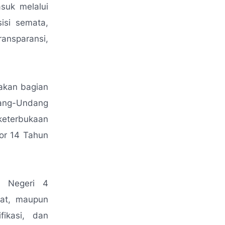
suk melalui
isi semata,
nsparansi,
akan bagian
dang-Undang
eterbukaan
or 14 Tahun
P Negeri 4
rat, maupun
fikasi, dan