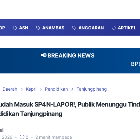
DP
ASN
ANAMBAS
ANGGARAN
ARTIKEL
📢 BREAKING NEWS
BPBD-DAMK
Daerah
Kepri
Pendidikan
Tanjungpinang
udah Masuk SP4N-LAPOR!, Publik Menunggu Tind
didikan Tanjungpinang
si
3, 2026
•
0
•
2
menit membaca