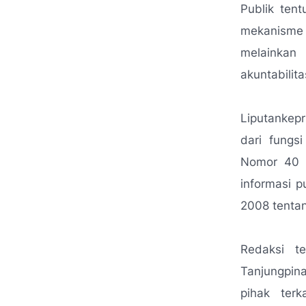
Publik ten
mekanisme 
melainkan
akuntabilit
Liputankep
dari fungs
Nomor 40 
informasi 
2008 tentan
Redaksi t
Tanjungpin
pihak terk