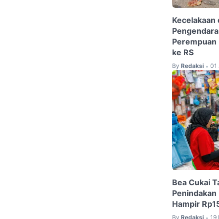
Kecelakaan d
Pengendara 
Perempuan P
ke RS
By
Redaksi
01
•
Bea Cukai 
Penindakan B
Hampir Rp15
By
Redaksi
19
•