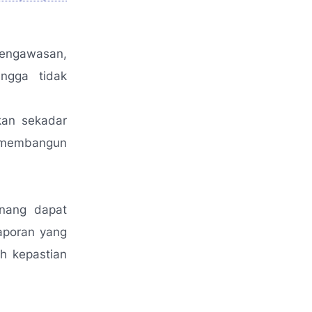
pengawasan,
ingga tidak
kan sekadar
a membangun
inang dapat
aporan yang
h kepastian