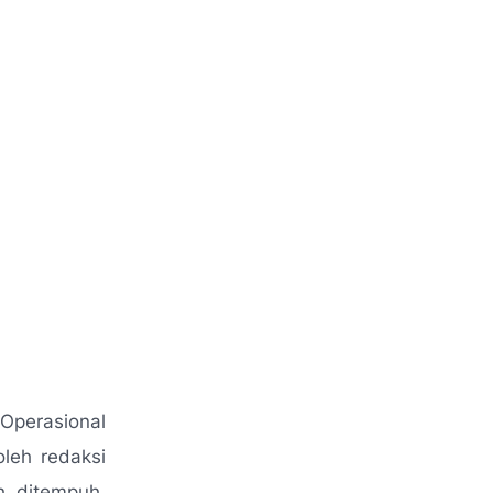
Operasional
leh redaksi
h ditempuh,