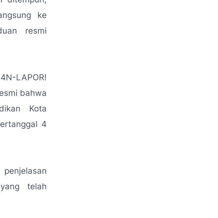
langsung ke
duan resmi
SP4N-LAPOR!
 resmi bahwa
dikan Kota
ertanggal 4
 penjelasan
yang telah