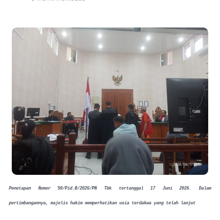
Penetapan Nomor 50/Pid.B/2026/PN Tbk tertanggal 17 Juni 2026. Dalam
pertimbangannya, majelis hakim memperhatikan usia terdakwa yang telah lanjut