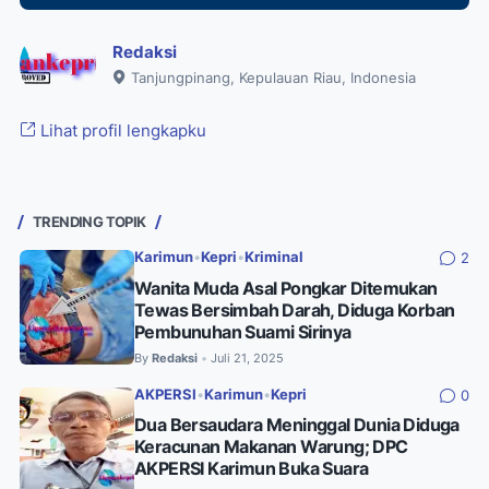
Redaksi
Tanjungpinang, Kepulauan Riau, Indonesia
Lihat profil lengkapku
TRENDING TOPIK
Karimun
•
Kepri
•
Kriminal
2
Wanita Muda Asal Pongkar Ditemukan
Tewas Bersimbah Darah, Diduga Korban
Pembunuhan Suami Sirinya
By
Redaksi
Juli 21, 2025
•
AKPERSI
•
Karimun
•
Kepri
0
Dua Bersaudara Meninggal Dunia Diduga
Keracunan Makanan Warung; DPC
AKPERSI Karimun Buka Suara