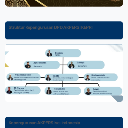
Struktur Kepengurusan DPD AKPERSI KEPRI
Kepengurusan AKPERSI se-Indonesia