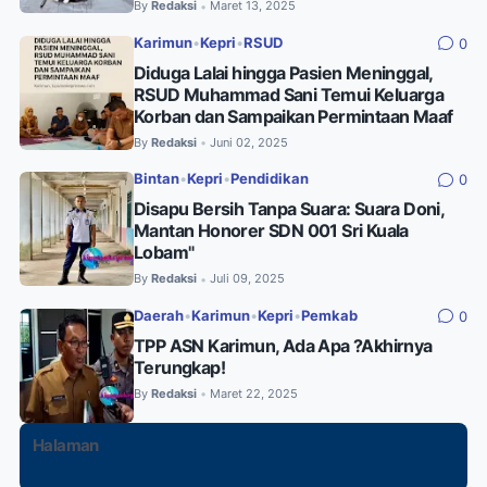
By
Redaksi
Maret 13, 2025
•
Karimun
•
Kepri
•
RSUD
0
Diduga Lalai hingga Pasien Meninggal,
RSUD Muhammad Sani Temui Keluarga
Korban dan Sampaikan Permintaan Maaf
By
Redaksi
Juni 02, 2025
•
Bintan
•
Kepri
•
Pendidikan
0
Disapu Bersih Tanpa Suara: Suara Doni,
Mantan Honorer SDN 001 Sri Kuala
Lobam"
By
Redaksi
Juli 09, 2025
•
Daerah
•
Karimun
•
Kepri
•
Pemkab
0
TPP ASN Karimun, Ada Apa ?Akhirnya
Terungkap!
By
Redaksi
Maret 22, 2025
•
Halaman