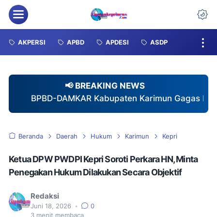
Menu
Da
AKPERSI
APBD
APDESI
ASDP
📢 BREAKING NEWS
R Kabupaten Karimun Gagas Pembentukan DESTANA di
Beranda
Daerah
Hukum
Karimun
Kepri
Ketua DPW PWDPI Kepri Soroti Perkara HN, Minta
Penegakan Hukum Dilakukan Secara Objektif
Redaksi
Juni 18, 2026
•
0
3
menit membaca