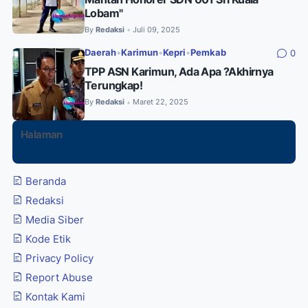
Lobam"
By
Redaksi
Juli 09, 2025
•
Daerah
•
Karimun
•
Kepri
•
Pemkab
0
TPP ASN Karimun, Ada Apa ?Akhirnya
Terungkap!
By
Redaksi
Maret 22, 2025
•
Halaman
Beranda
Redaksi
Media Siber
Kode Etik
Privacy Policy
Report Abuse
Kontak Kami