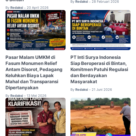
By
Redaksi
28 Februari 2026
•
By
Redaksi
20 April 2026
•
Pasar Malam UMKM di
PT Inti Surya Indonesia
Fasum Monumen Relief
Siap Beroperasi di Bintan,
Antam Disorot, Pedagang
Komitmen Patuhi Regulasi
Keluhkan Biaya Lapak
dan Berdayakan
Mahal dan Transparansi
Masyarakat
Dipertanyakan
By
Redaksi
21 Juni 2026
•
By
Redaksi
13 Mei 2026
•