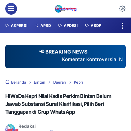
Menu
Da
AKPERSI
APBD
APDESI
ASDP
📢 BREAKING NEWS
Komentar Kontroversial Nakes Terhadap Pasien BPJ
Beranda
Bintan
Daerah
Kepri
HiWaDa Kepri Nilai Kadis Perkim Bintan Belum
Jawab Substansi Surat Klarifikasi, Pilih Beri
Tanggapan di Grup WhatsApp
Redaksi