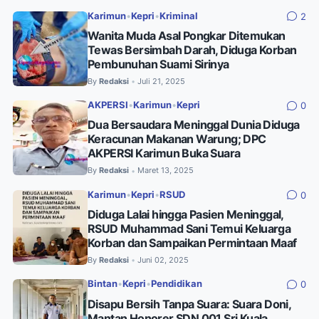
Karimun
•
Kepri
•
Kriminal
2
Wanita Muda Asal Pongkar Ditemukan
Tewas Bersimbah Darah, Diduga Korban
Pembunuhan Suami Sirinya
By
Redaksi
Juli 21, 2025
•
AKPERSI
•
Karimun
•
Kepri
0
Dua Bersaudara Meninggal Dunia Diduga
Keracunan Makanan Warung; DPC
AKPERSI Karimun Buka Suara
By
Redaksi
Maret 13, 2025
•
Karimun
•
Kepri
•
RSUD
0
Diduga Lalai hingga Pasien Meninggal,
RSUD Muhammad Sani Temui Keluarga
Korban dan Sampaikan Permintaan Maaf
By
Redaksi
Juni 02, 2025
•
Bintan
•
Kepri
•
Pendidikan
0
Disapu Bersih Tanpa Suara: Suara Doni,
Mantan Honorer SDN 001 Sri Kuala