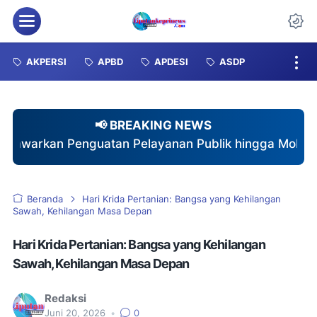
Menu
Da
AKPERSI
APBD
APDESI
ASDP
📢 BREAKING NEWS
Pelayanan Publik hingga Mobil Siaga
♦
Rayakan Du
Beranda
Hari Krida Pertanian: Bangsa yang Kehilangan
Sawah, Kehilangan Masa Depan
Hari Krida Pertanian: Bangsa yang Kehilangan
Sawah, Kehilangan Masa Depan
Redaksi
Juni 20, 2026
•
0