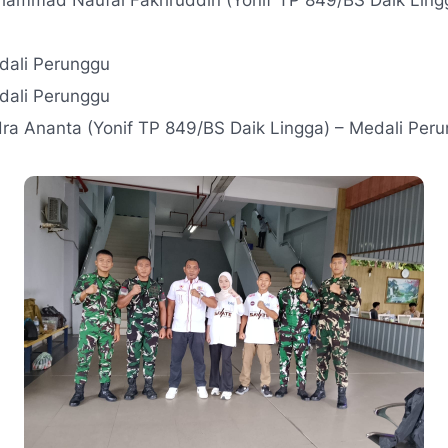
hammad Naufal Fakhruddin (Yonif TP 849/BS Daik Lingg
edali Perunggu
dali Perunggu
ra Ananta (Yonif TP 849/BS Daik Lingga) – Medali Peru