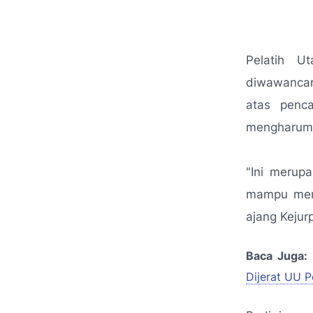
Pelatih U
diwawancar
atas penc
mengharumka
"Ini merup
mampu men
ajang Kejur
Baca Juga:
Dijerat UU P