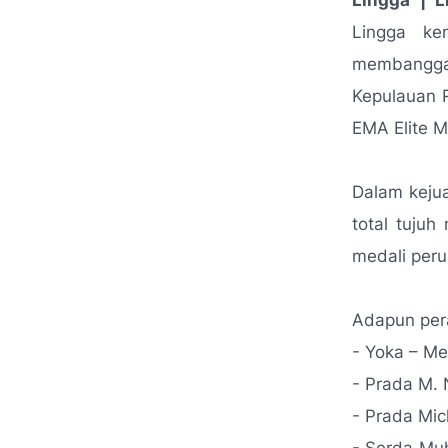
Lingga | L
Lingga ke
membanggak
Kepulauan 
EMA Elite M
Dalam kejua
total tujuh
medali per
Adapun pera
- Yoka – Me
- Prada M. 
- Prada Mic