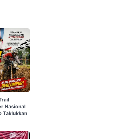
rail
r Nasional
 Taklukkan