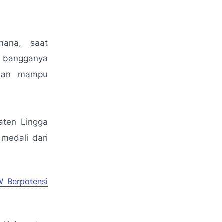
mana, saat
n bangganya
 dan mampu
aten Lingga
edali dari
W Berpotensi