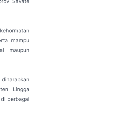
prov Savate
 kehormatan
serta mampu
nal maupun
i diharapkan
ten Lingga
 di berbagai