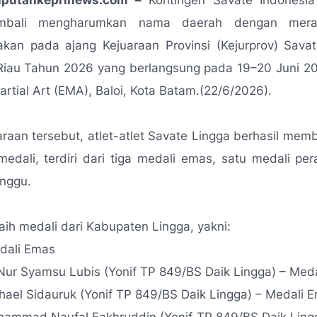
iputankeprinews.com –
Kontingen Savate Indonesi
mbali mengharumkan nama daerah dengan merai
an pada ajang Kejuaraan Provinsi (Kejurprov) Savat
Riau Tahun 2026 yang berlangsung pada 19–20 Juni 2
artial Art (EMA), Baloi, Kota Batam.(22/6/2026).
raan tersebut, atlet-atlet Savate Lingga berhasil me
 medali, terdiri dari tiga medali emas, satu medali per
unggu.
ih medali dari Kabupaten Lingga, yakni:
dali Emas
Nur Syamsu Lubis (Yonif TP 849/BS Daik Lingga) – Med
hael Sidauruk (Yonif TP 849/BS Daik Lingga) – Medali 