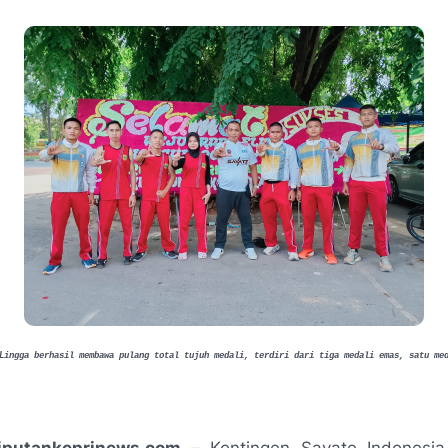
Lingga berhasil membawa pulang total tujuh medali, terdiri dari tiga medali emas, satu me