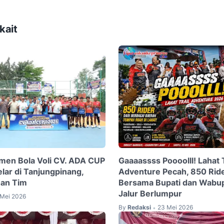
kait
men Bola Voli CV. ADA CUP
Gaaaassss Poooolll! Lahat T
lar di Tanjungpinang,
Adventure Pecah, 850 Ride
han Tim
Bersama Bupati dan Wabup
Jalur Berlumpur
 Mei 2026
By
Redaksi
23 Mei 2026
•