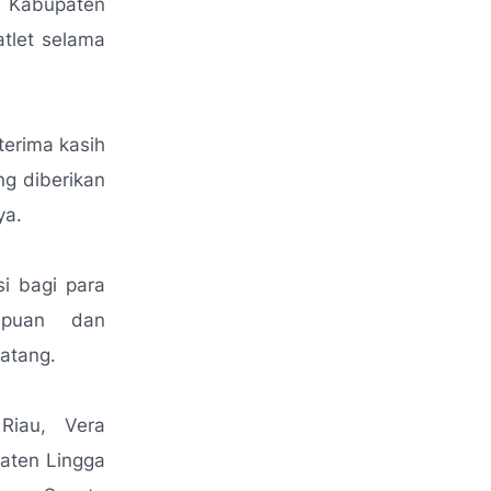
t Kabupaten
tlet selama
terima kasih
g diberikan
a.
si bagi para
mpuan dan
atang.
Riau, Vera
aten Lingga