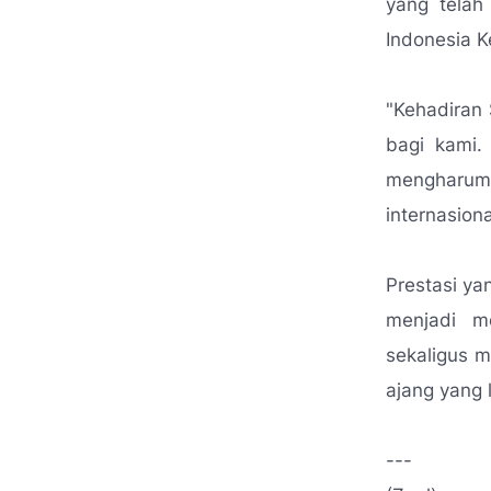
yang telah
Indonesia K
"Kehadiran
bagi kami.
mengharum
internasiona
Prestasi ya
menjadi m
sekaligus m
ajang yang l
---