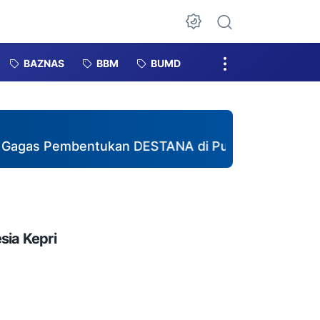
Dark Mode
BAZNAS
BBM
BUMD
entukan DESTANA di Pulau Kundur, Didukung Berb
sia Kepri