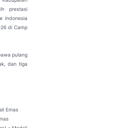
a Kabupaten
h prestasi
e Indonesia
026 di Camp
mbawa pulang
ak, dan tiga
ali Emas
Emas