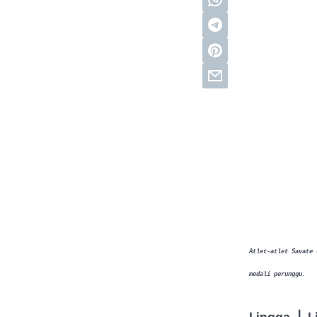
Atlet-atlet Savate 
medali perunggu.