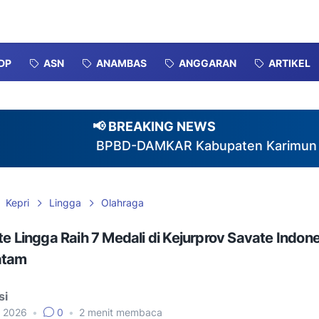
DP
ASN
ANAMBAS
ANGGARAN
ARTIKEL
📢 BREAKING NEWS
BPBD-DAMKAR Kabupaten Karimun Gagas Pemb
Kepri
Lingga
Olahraga
te Lingga Raih 7 Medali di Kejurprov Savate Indone
atam
si
, 2026
•
0
•
2
menit membaca