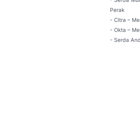
- Serda Mu
Perak
- Citra – M
- Okta – Me
- Serda And