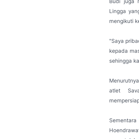
Budi juga 
Lingga yan
mengikuti k
"Saya priba
kepada mas
sehingga ka
Menurutnya,
atlet Sa
mempersiap
Sementara
Hoendrawat