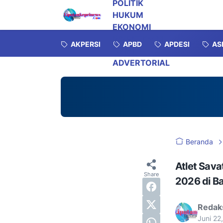
POLITIK
HUKUM
EKONOMI
INVESTIGASI
AKPERSI
APBD
APDESI
AS
OPINI
ADVERTORIAL
Beranda
Atlet Sava
2026 di B
Redak
Juni 22