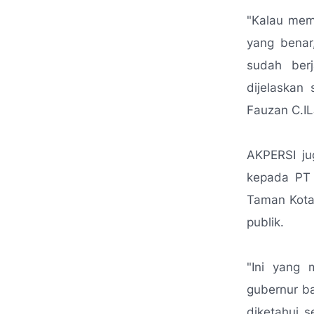
"Kalau mem
yang benar
sudah ber
dijelaskan
Fauzan C.IL
AKPERSI ju
kepada PT 
Taman Kota 
publik.
"Ini yang 
gubernur ba
diketahui 