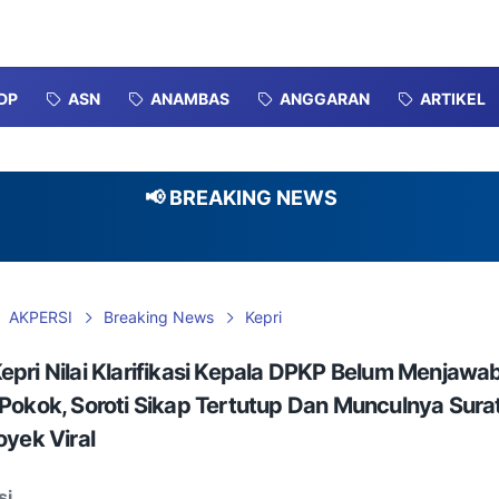
DP
ASN
ANAMBAS
ANGGARAN
ARTIKEL
📢 BREAKING NEWS
D
AKPERSI
Breaking News
Kepri
pri Nilai Klarifikasi Kepala DPKP Belum Menjawa
Pokok, Soroti Sikap Tertutup Dan Munculnya Sura
oyek Viral
si