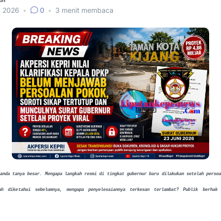
, 2026
•
0
•
3
menit membaca
anda tanya besar. Mengapa langkah resmi di tingkat gubernur baru dilakukan setelah perso
ah diketahui sebelumnya, mengapa penyelesaiannya terkesan terlambat? Publik berhak 