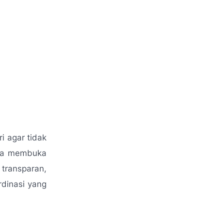
i agar tidak
uga membuka
transparan,
rdinasi yang