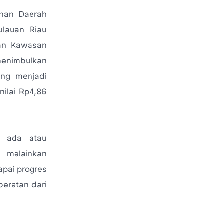
nan Daerah
ulauan Riau
dan Kawasan
menimbulkan
ang menjadi
nilai Rp4,86
a ada atau
, melainkan
pai progres
eratan dari