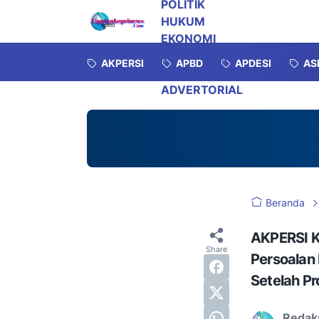
POLITIK
HUKUM
EKONOMI
INVESTIGASI
AKPERSI
APBD
APDESI
AS
OPINI
ADVERTORIAL
Beranda
AKPERSI Ke
Persoalan 
Setelah Pr
Redak