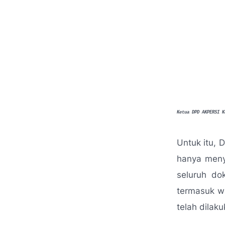
Ketua DPD AKPERSI K
Untuk itu, 
hanya meny
seluruh do
termasuk wa
telah dilak