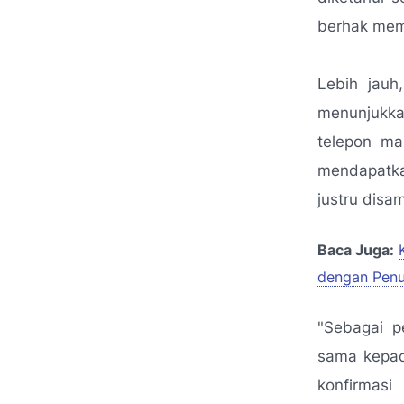
berhak mem
Lebih jauh
menunjukka
telepon ma
mendapatka
justru disa
Baca Juga:
dengan Pen
"Sebagai p
sama kepad
konfirmasi