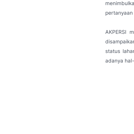
menimbulk
pertanyaan 
AKPERSI me
disampaika
status laha
adanya hal-h