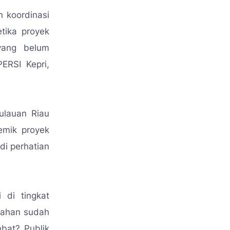
 koordinasi
tika proyek
yang belum
ERSI Kepri,
ulauan Riau
emik proyek
di perhatian
 di tingkat
 lahan sudah
bat? Publik