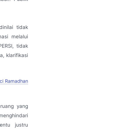
nilai tidak
asi melalui
ERSI, tidak
klarifikasi
uci Ramadhan
 ruang yang
menghindari
entu justru