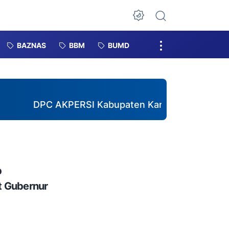
Dark Mode
BAZNAS
BBM
BUMD
PC AKPERSI Kabupaten Karimun Resmi Terima SKAWK
b
t Gubernur