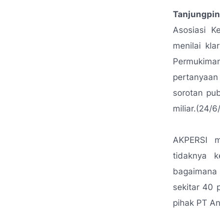
Tanjungpin
Asosiasi K
menilai kl
Permukiman
pertanyaan
sorotan pub
miliar.(24/6
AKPERSI m
tidaknya k
bagaimana 
sekitar 40
pihak PT An