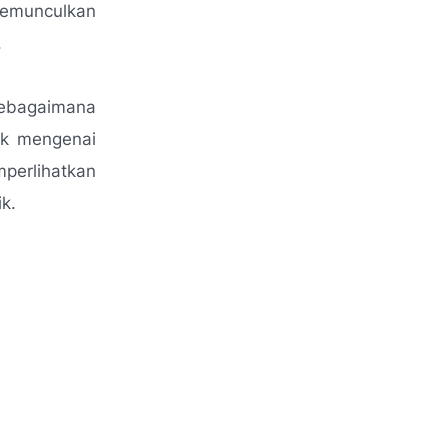
emunculkan
.
sebagaimana
ik mengenai
mperlihatkan
k.