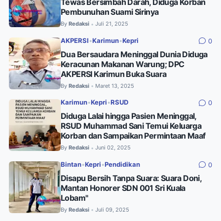
Tewas Bersimbah Darah, Diduga Korban
Pembunuhan Suami Sirinya
By
Redaksi
Juli 21, 2025
•
AKPERSI
•
Karimun
•
Kepri
0
Dua Bersaudara Meninggal Dunia Diduga
Keracunan Makanan Warung; DPC
AKPERSI Karimun Buka Suara
By
Redaksi
Maret 13, 2025
•
Karimun
•
Kepri
•
RSUD
0
Diduga Lalai hingga Pasien Meninggal,
RSUD Muhammad Sani Temui Keluarga
Korban dan Sampaikan Permintaan Maaf
By
Redaksi
Juni 02, 2025
•
Bintan
•
Kepri
•
Pendidikan
0
Disapu Bersih Tanpa Suara: Suara Doni,
Mantan Honorer SDN 001 Sri Kuala
Lobam"
By
Redaksi
Juli 09, 2025
•