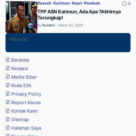
Daerah
•
Karimun
•
Kepri
•
Pemkab
0
TPP ASN Karimun, Ada Apa ?Akhirnya
Terungkap!
By
Redaksi
Maret 22, 2025
•
Halaman
Beranda
Redaksi
Media Siber
Kode Etik
Privacy Policy
Report Abuse
Kontak Kami
Sitemap
Halaman Saya