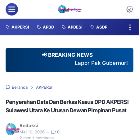
Menu
Da
AKPERSI
APBD
APDESI
ASDP
📢 BREAKING NEWS
Lapor Pak Gubernur! Proyek Jalan Provinsi
Beranda
AKPERSI
Penyerahan Data Dan Berkas Kasus DPD AKPERSI
Sulawesi Utara Ke Utusan Dewan Pimpinan Pusat
Redaksi
Mei 10, 2026
•
0
2
menit membaca