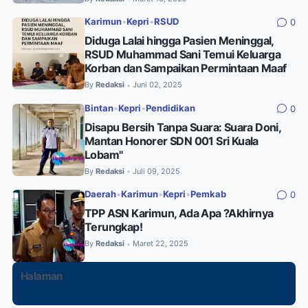
Karimun
•
Kepri
•
RSUD
0
Diduga Lalai hingga Pasien Meninggal,
RSUD Muhammad Sani Temui Keluarga
Korban dan Sampaikan Permintaan Maaf
By
Redaksi
Juni 02, 2025
•
Bintan
•
Kepri
•
Pendidikan
0
Disapu Bersih Tanpa Suara: Suara Doni,
Mantan Honorer SDN 001 Sri Kuala
Lobam"
By
Redaksi
Juli 09, 2025
•
Daerah
•
Karimun
•
Kepri
•
Pemkab
0
TPP ASN Karimun, Ada Apa ?Akhirnya
Terungkap!
By
Redaksi
Maret 22, 2025
•
Halaman