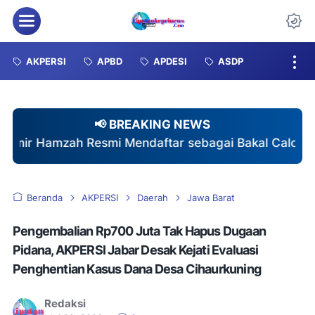
Menu
Da
AKPERSI
APBD
APDESI
ASDP
📢 BREAKING NEWS
i Mendaftar sebagai Bakal Calon Kepala Desa Sukajad
Beranda
AKPERSI
Daerah
Jawa Barat
Pengembalian Rp700 Juta Tak Hapus Dugaan
Pidana, AKPERSI Jabar Desak Kejati Evaluasi
Penghentian Kasus Dana Desa Cihaurkuning
Redaksi