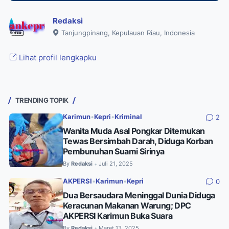
Redaksi
Tanjungpinang, Kepulauan Riau, Indonesia
Lihat profil lengkapku
TRENDING TOPIK
Karimun
•
Kepri
•
Kriminal
2
Wanita Muda Asal Pongkar Ditemukan
Tewas Bersimbah Darah, Diduga Korban
Pembunuhan Suami Sirinya
By
Redaksi
Juli 21, 2025
•
AKPERSI
•
Karimun
•
Kepri
0
Dua Bersaudara Meninggal Dunia Diduga
Keracunan Makanan Warung; DPC
AKPERSI Karimun Buka Suara
By
Redaksi
Maret 13, 2025
•