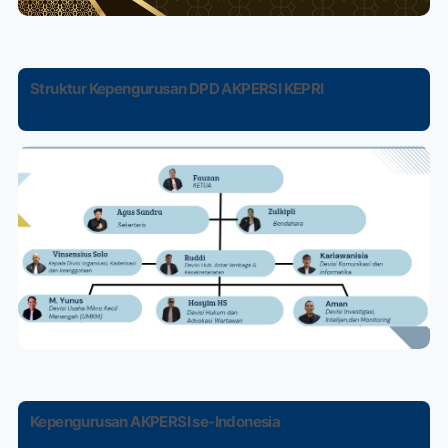
Struktur Kepengurusan DPD AKPERSI KEPRI
Kepengurusan AKPERSI se-Indonesia