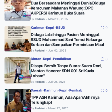
Dua Bersaudara Meninggal Dunia Diduga
Keracunan Makanan Warung; DPC
AKPERSI Karimun Buka Suara
By
Redaksi
Maret 13, 2025
•
Karimun
•
Kepri
•
RSUD
0
Diduga Lalai hingga Pasien Meninggal,
RSUD Muhammad Sani Temui Keluarga
Korban dan Sampaikan Permintaan Maaf
By
Redaksi
Juni 02, 2025
•
Bintan
•
Kepri
•
Pendidikan
0
Disapu Bersih Tanpa Suara: Suara Doni,
Mantan Honorer SDN 001 Sri Kuala
Lobam"
By
Redaksi
Juli 09, 2025
•
Daerah
•
Karimun
•
Kepri
•
Pemkab
0
TPP ASN Karimun, Ada Apa ?Akhirnya
Terungkap!
By
Redaksi
Maret 22, 2025
•