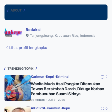
ABOUT
Redaksi
Tanjungpinang, Kepulauan Riau, Indonesia
Lihat profil lengkapku
TRENDING TOPIK
Karimun
•
Kepri
•
Kriminal
2
Wanita Muda Asal Pongkar Ditemukan
Tewas Bersimbah Darah, Diduga Korban
Pembunuhan Suami Sirinya
By
Redaksi
Juli 21, 2025
•
AKPERSI
•
Karimun
•
Kepri
0