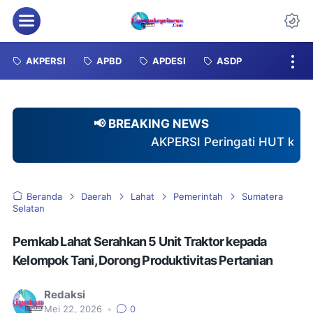
Menu
Da
AKPERSI
APBD
APDESI
ASDP
📢 BREAKING NEWS
AKPERSI Peringati HUT ke-2 dengan Santuni 4
Beranda
Daerah
Lahat
Pemerintah
Sumatera
Selatan
Pemkab Lahat Serahkan 5 Unit Traktor kepada
Kelompok Tani, Dorong Produktivitas Pertanian
Redaksi
Mei 22, 2026
•
0