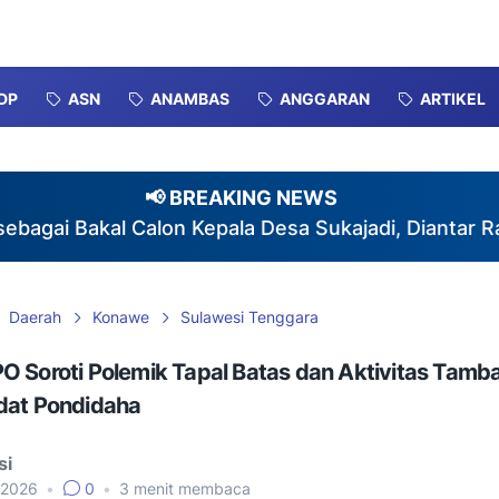
DP
ASN
ANAMBAS
ANGGARAN
ARTIKEL
📢 BREAKING NEWS
akal Calon Kepala Desa Sukajadi, Diantar Ratusan 
Daerah
Konawe
Sulawesi Tenggara
 Soroti Polemik Tapal Batas dan Aktivitas Tamba
dat Pondidaha
si
, 2026
•
0
•
3
menit membaca