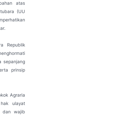
bahan atas
tubara (UU
mperhatikan
ar.
a Republik
menghormati
a sepanjang
rta prinsip
kok Agraria
hak ulayat
 dan wajib