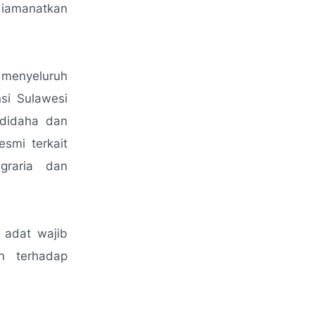
diamanatkan
menyeluruh
si Sulawesi
ndidaha dan
smi terkait
graria dan
 adat wajib
n terhadap