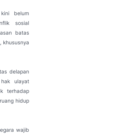
kini belum
flik sosial
lasan batas
t, khususnya
tas delapan
 hak ulayat
ak terhadap
 ruang hidup
egara wajib