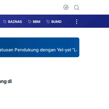
Dark Mode
BAZNAS
BBM
BUMD
Pendukung dengan Yel-yel "Lanjutkan"
♦
Polsek 
ng di