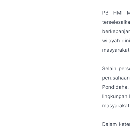
PB HMI MP
terselesai
berkepanja
wilayah din
masyarakat
Selain per
perusahaan
Pondidaha.
lingkungan 
masyarakat
Dalam kete