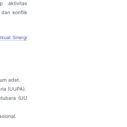
 aktivitas
dan konflik
rkuat Sinergi
kum adat.
ria (UUPA).
atubara (UU
asional.