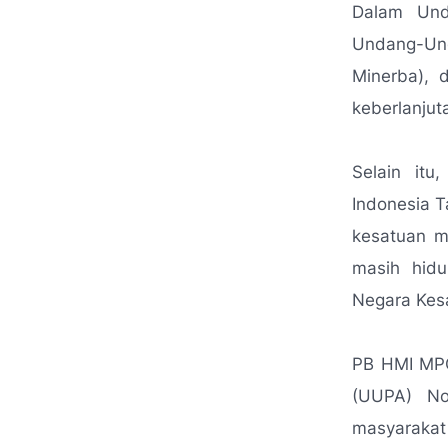
Dalam Und
Undang-Un
Minerba), 
keberlanjut
Selain it
Indonesia 
kesatuan m
masih hidu
Negara Kesa
PB HMI MPO
(UUPA) No
masyaraka