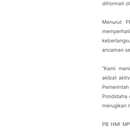
dihormati o
Menurut P
memperhat
keberlangs
ancaman ser
“Kami meni
akibat akti
Pemerintah
Pondidaha 
merugikan 
PB HMI MPO