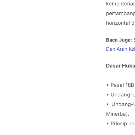
kementeri
pertambang
horizontal 
Baca Juga:
Dan Arah Ke
Dasar Huku
• Pasal 18
• Undang-U
• Undang-U
Minerba).
• Prinsip p