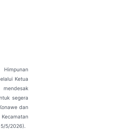
 Himpunan
lalui Ketua
, mendesak
ntuk segera
 Konawe dan
as Kecamatan
5/5/2026).