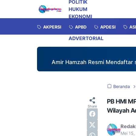
POLITIK
HUKUM
EKONOMI
INVESTIGASI
AKPERSI
APBD
APDESI
AS
OPINI
ADVERTORIAL
Amir Hamzah Resmi Mendaftar sebagai B
Beranda
PB HMI MPO
Wilayah A
Redak
Mei 15