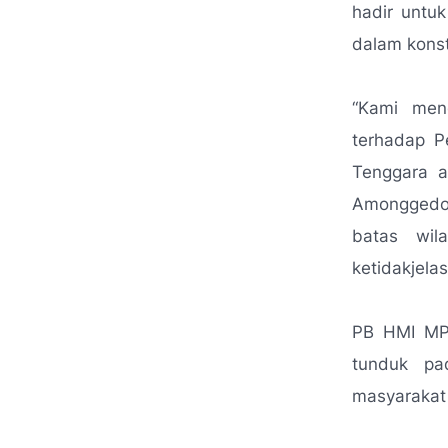
hadir untu
dalam konst
“Kami men
terhadap P
Tenggara a
Amonggedo 
batas wil
ketidakjela
PB HMI MPO
tunduk pa
masyarakat 