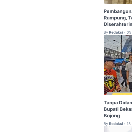
Pembanguna
Rampung, T
Diserahteri
By
Redaksi
05
•
Tanpa Didam
Bupati Bekas
Bojong
By
Redaksi
18 
•