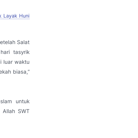
k Layak Huni
etelah Salat
ari tasyrik
i luar waktu
dekah biasa
,”
slam untuk
a Allah SWT