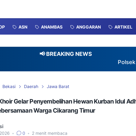
DP
ASN
ANAMBAS
ANGGARAN
ARTIKEL
📢 BREAKING NEWS
Polsek Serang
Bekasi
Daerah
Jawa Barat
Khoir Gelar Penyembelihan Hewan Kurban Idul Ad
ebersamaan Warga Cikarang Timur
si
 2026
•
0
•
2
menit membaca