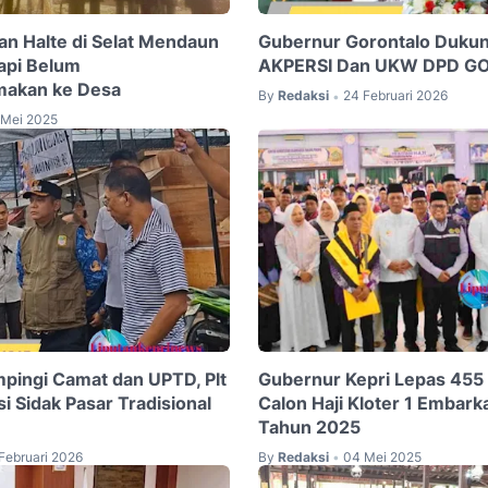
n Halte di Selat Mendaun
Gubernur Gorontalo Duku
api Belum
AKPERSI Dan UKW DPD 
makan ke Desa
By
Redaksi
24 Februari 2026
•
 Mei 2025
pingi Camat dan UPTD, Plt
Gubernur Kepri Lepas 45
i Sidak Pasar Tradisional
Calon Haji Kloter 1 Embark
Tahun 2025
Februari 2026
By
Redaksi
04 Mei 2025
•