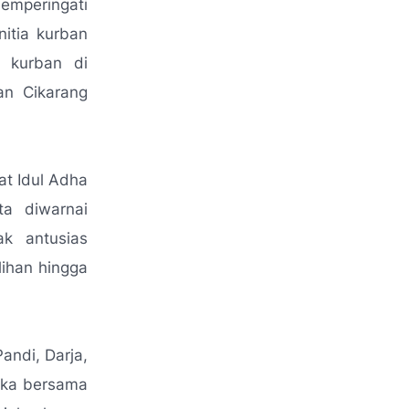
mperingati
itia kurban
n kurban di
n Cikarang
at Idul Adha
ta diwarnai
k antusias
lihan hingga
Pandi, Darja,
reka bersama