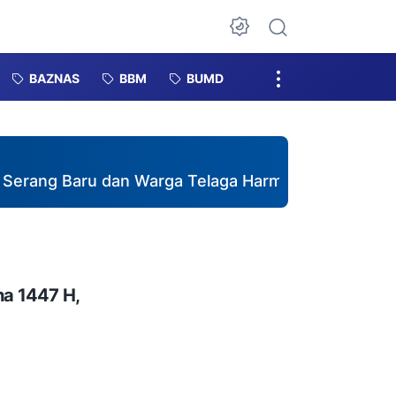
Dark Mode
BAZNAS
BBM
BUMD
 Baru dan Warga Telaga Harmoni Gotong Royong d
ha 1447 H,