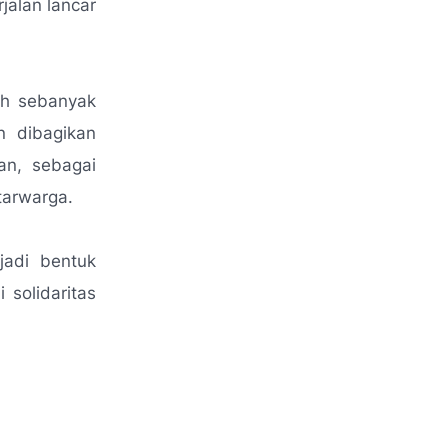
alan lancar
ih sebanyak
n dibagikan
an, sebagai
tarwarga.
jadi bentuk
 solidaritas