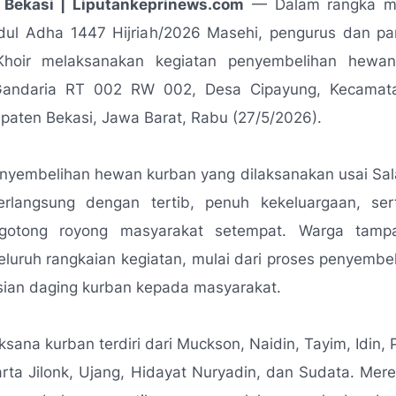
Bekasi | Liputankeprinews.com
— Dalam rangka me
Idul Adha 1447 Hijriah/2026 Masehi, pengurus dan pan
Khoir melaksanakan kegiatan penyembelihan hewa
andaria RT 002 RW 002, Desa Cipayung, Kecamata
paten Bekasi, Jawa Barat, Rabu (27/5/2026).
nyembelihan hewan kurban yang dilaksanakan usai Sal
erlangsung dengan tertib, penuh kekeluargaan, ser
gotong royong masyarakat setempat. Warga tampa
eluruh rangkaian kegiatan, mulai dari proses penyembe
sian daging kurban kepada masyarakat.
ksana kurban terdiri dari Muckson, Naidin, Tayim, Idin, 
rta Jilonk, Ujang, Hidayat Nuryadin, dan Sudata. Me