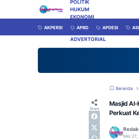
POLITIK
HUKUM
EKONOMI
INVESTIGASI
AKPERSI
APBD
APDESI
AS
OPINI
ADVERTORIAL
Beranda
Masjid Al-
Perkuat K
Redak
Mei 27,