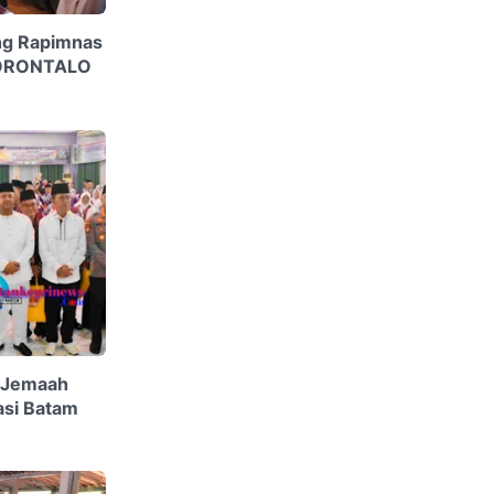
ng Rapimnas
GORONTALO
5 Jemaah
asi Batam