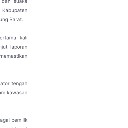
g dan suaka
, Kabupaten
ng Barat.
ertama kali
uti laporan
memastikan
ator tengah
lam kawasan
agai pemilik