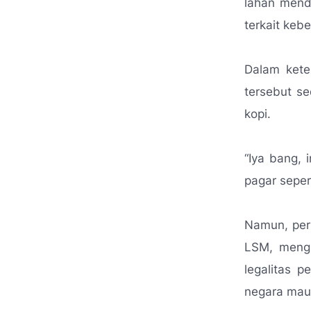
lahan menda
terkait ke
Dalam ket
tersebut s
kopi.
“Iya bang, 
pagar seper
Namun, pern
LSM, mengi
legalitas 
negara mau