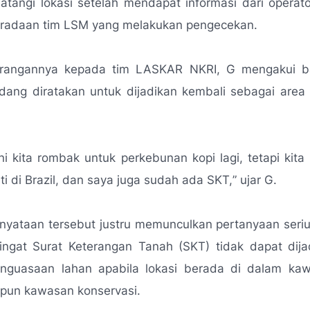
tangi lokasi setelah mendapat informasi dari operato
beradaan tim LSM yang melakukan pengecekan.
erangannya kepada tim LASKAR NKRI, G mengakui b
edang diratakan untuk dijadikan kembali sebagai area
ini kita rombak untuk perkebunan kopi lagi, tetapi kita
ti di Brazil, dan saya juga sudah ada SKT,
” ujar G.
yataan tersebut justru memunculkan pertanyaan seriu
ngat Surat Keterangan Tanah (SKT) tidak dapat dija
penguasaan lahan apabila lokasi berada di dalam ka
pun kawasan konservasi.