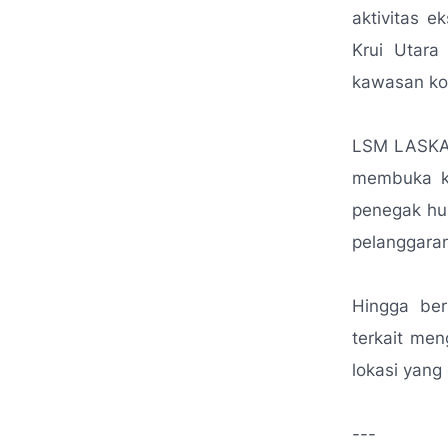
aktivitas 
Krui Utara
kawasan ko
LSM LASKAR
membuka ke
penegak huk
pelanggaran
Hingga ber
terkait men
lokasi yang
---