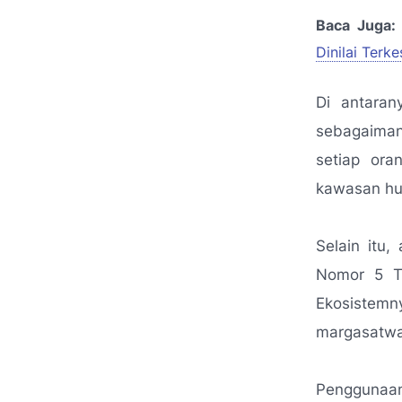
Baca Juga:
Dinilai Ter
Di antara
sebagaiman
setiap or
kawasan hut
Selain itu
Nomor 5 T
Ekosistemn
margasatwa 
Penggunaan 