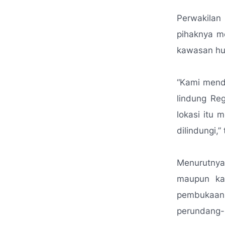
Perwakila
pihaknya m
kawasan hu
“
Kami mendu
lindung Reg
lokasi itu
dilindungi,”
Menurutnya
maupun kaw
pembukaan 
perundang-