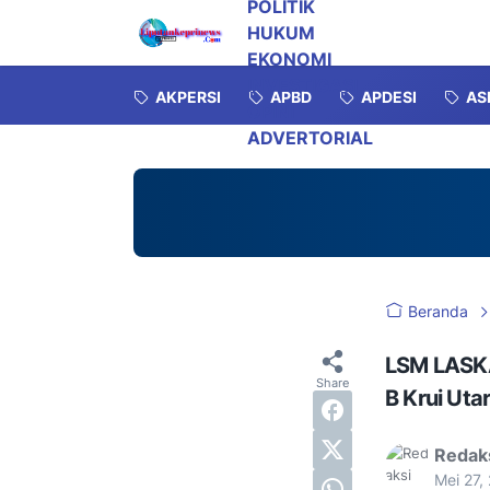
POLITIK
HUKUM
EKONOMI
INVESTIGASI
AKPERSI
APBD
APDESI
AS
OPINI
ADVERTORIAL
AKPERSI
Beranda
LSM LASKA
B Krui Ut
Redak
Mei 27,