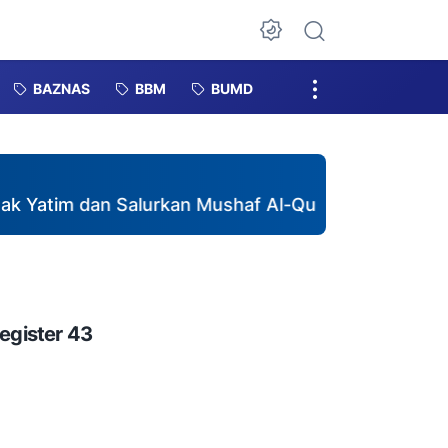
Dark Mode
BAZNAS
BBM
BUMD
 dan Salurkan Mushaf Al-Qur'an di Pebayuran
♦
egister 43