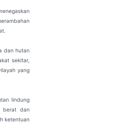
menegaskan
 perambahan
at.
a dan hutan
kat sekitar,
ilayah yang
tan lindung
t berat dan
h ketentuan