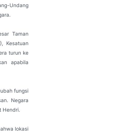
ang-Undang
gara.
esar Taman
), Kesatuan
ra turun ke
an apabila
ubah fungsi
san. Negara
ut Hendri.
ahwa lokasi