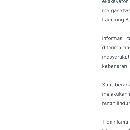
ekskavator
margasatwa
Lampung Ba
Informasi 
diterima t
masyaraka
kebenaran i
Saat berad
melakukan 
hutan lindu
Tidak lama 