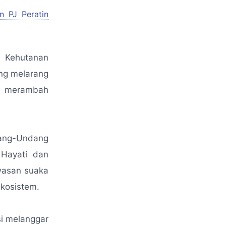
n PJ Peratin
 Kehutanan
ng melarang
n merambah
dang-Undang
Hayati dan
wasan suaka
ekosistem.
si melanggar