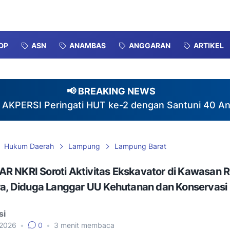
DP
ASN
ANAMBAS
ANGGARAN
ARTIKEL
📢 BREAKING NEWS
 Peringati HUT ke-2 dengan Santuni 40 Anak Yatim
Hukum Daerah
Lampung
Lampung Barat
R NKRI Soroti Aktivitas Ekskavator di Kawasan R
ara, Diduga Langgar UU Kehutanan dan Konservasi
si
 2026
•
0
•
3
menit membaca