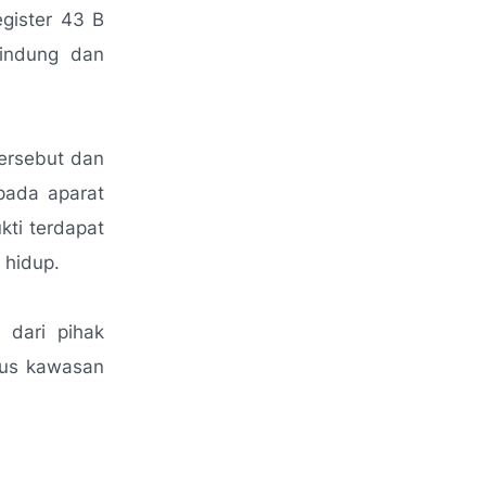
gister 43 B
lindung dan
ersebut dan
pada aparat
kti terdapat
 hidup.
 dari pihak
atus kawasan