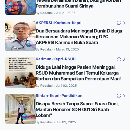
Tewas Bersimbah Darah, Diduga Korban
Pembunuhan Suami Sirinya
By
Redaksi
Juli 21, 2025
•
AKPERSI
•
Karimun
•
Kepri
0
Dua Bersaudara Meninggal Dunia Diduga
Keracunan Makanan Warung; DPC
AKPERSI Karimun Buka Suara
By
Redaksi
Maret 13, 2025
•
Karimun
•
Kepri
•
RSUD
0
Diduga Lalai hingga Pasien Meninggal,
RSUD Muhammad Sani Temui Keluarga
Korban dan Sampaikan Permintaan Maaf
By
Redaksi
Juni 02, 2025
•
Bintan
•
Kepri
•
Pendidikan
0
Disapu Bersih Tanpa Suara: Suara Doni,
Mantan Honorer SDN 001 Sri Kuala
Lobam"
By
Redaksi
Juli 09, 2025
•