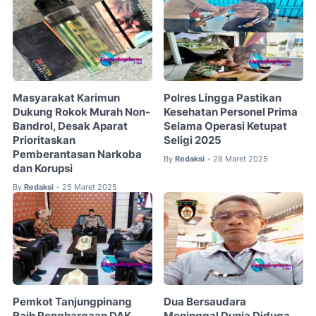
Masyarakat Karimun
Polres Lingga Pastikan
Dukung Rokok Murah Non-
Kesehatan Personel Prima
Bandrol, Desak Aparat
Selama Operasi Ketupat
Prioritaskan
Seligi 2025
Pemberantasan Narkoba
By
Redaksi
28 Maret 2025
•
dan Korupsi
By
Redaksi
25 Maret 2025
•
Pemkot Tanjungpinang
Dua Bersaudara