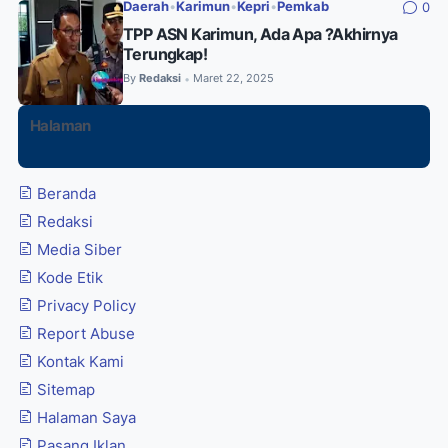
Daerah
•
Karimun
•
Kepri
•
Pemkab
0
TPP ASN Karimun, Ada Apa ?Akhirnya
Terungkap!
By
Redaksi
Maret 22, 2025
•
Halaman
Beranda
Redaksi
Media Siber
Kode Etik
Privacy Policy
Report Abuse
Kontak Kami
Sitemap
Halaman Saya
Pasang Iklan