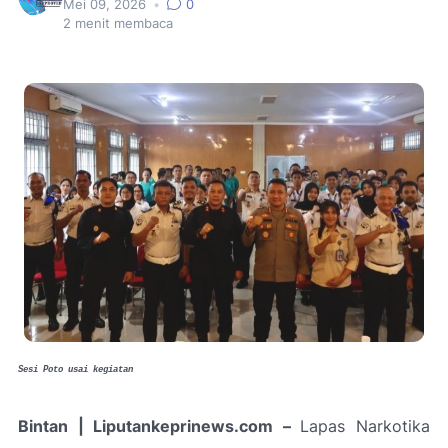
Mei 09, 2026
•
0
2
menit membaca
Sesi Poto usai kegiatan
Bintan | Liputankeprinews.com –
Lapas Narkotika