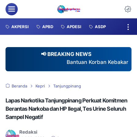
Menu
Da
AKPERSI
APBD
APDESI
ASDP
📢 BREAKING NEWS
Bantuan Korban Kebakaran Tuai Sorotan, Duga
Beranda
Kepri
Tanjungpinang
Lapas Narkotika Tanjungpinang Perkuat Komitmen
Berantas Narkoba dan HP Ilegal, Tes Urine Seluruh
Sampel Negatif
Redaksi