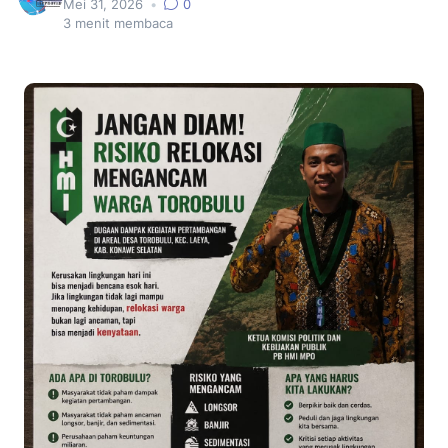
Mei 31, 2026
•
0
3
menit membaca