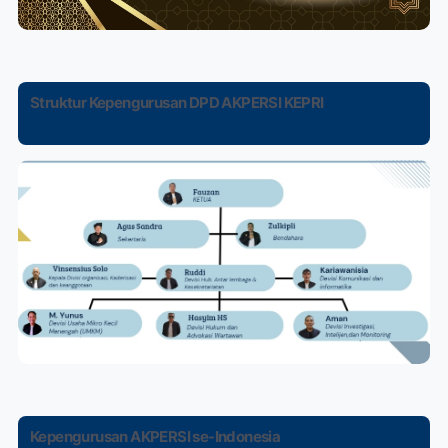
Struktur Kepengurusan DPD AKPERSI KEPRI
Kepengurusan AKPERSI se-Indonesia