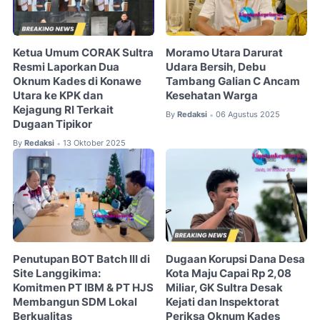
Ketua Umum CORAK Sultra
Moramo Utara Darurat
Resmi Laporkan Dua
Udara Bersih, Debu
Oknum Kades di Konawe
Tambang Galian C Ancam
Utara ke KPK dan
Kesehatan Warga
Kejagung RI Terkait
By
Redaksi
06 Agustus 2025
•
Dugaan Tipikor
By
Redaksi
13 Oktober 2025
•
Penutupan BOT Batch III di
Dugaan Korupsi Dana Desa
Site Langgikima:
Kota Maju Capai Rp 2,08
Komitmen PT IBM & PT HJS
Miliar, GK Sultra Desak
Membangun SDM Lokal
Kejati dan Inspektorat
Berkualitas
Periksa Oknum Kades