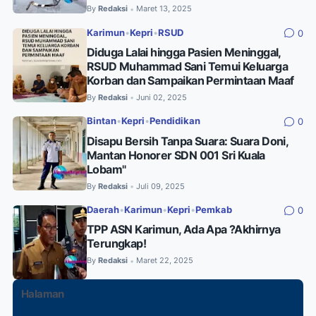
By
Redaksi
Maret 13, 2025
•
Karimun
•
Kepri
•
RSUD
0
Diduga Lalai hingga Pasien Meninggal,
RSUD Muhammad Sani Temui Keluarga
Korban dan Sampaikan Permintaan Maaf
By
Redaksi
Juni 02, 2025
•
Bintan
•
Kepri
•
Pendidikan
0
Disapu Bersih Tanpa Suara: Suara Doni,
Mantan Honorer SDN 001 Sri Kuala
Lobam"
By
Redaksi
Juli 09, 2025
•
Daerah
•
Karimun
•
Kepri
•
Pemkab
0
TPP ASN Karimun, Ada Apa ?Akhirnya
Terungkap!
By
Redaksi
Maret 22, 2025
•
Halaman