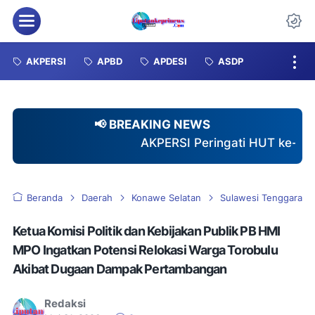
Menu
Da
AKPERSI
APBD
APDESI
ASDP
📢 BREAKING NEWS
AKPERSI Peringati HUT ke-2 dengan Santuni 40 A
Beranda
Daerah
Konawe Selatan
Sulawesi Tenggara
Ketua Komisi Politik dan Kebijakan Publik PB HMI
MPO Ingatkan Potensi Relokasi Warga Torobulu
Akibat Dugaan Dampak Pertambangan
Redaksi