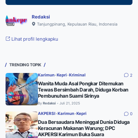
Redaksi
Tanjungpinang, Kepulauan Riau, Indonesia
Lihat profil lengkapku
TRENDING TOPIK
Karimun
•
Kepri
•
Kriminal
2
Wanita Muda Asal Pongkar Ditemukan
Tewas Bersimbah Darah, Diduga Korban
Pembunuhan Suami Sirinya
By
Redaksi
Juli 21, 2025
•
AKPERSI
•
Karimun
•
Kepri
0
Dua Bersaudara Meninggal Dunia Diduga
Keracunan Makanan Warung; DPC
AKPERSI Karimun Buka Suara