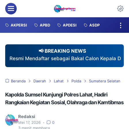
Menu
Da
AKPERSI
APBD
APDESI
ASDP
📢 BREAKING NEWS
Ami
Beranda
Daerah
Lahat
Polda
Sumatera Selatan
Kapolda Sumsel Kunjungi Polres Lahat, Hadiri
Rangkaian Kegiatan Sosial, Olahraga dan Kamtibmas
Redaksi
Mei 17, 2026
•
0
3
menit membaca