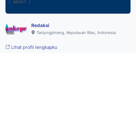
ABOUT
Redaksi
Tanjungpinang, Kepulauan Riau, Indonesia
Lihat profil lengkapku
TRENDING TOPIK
Karimun
•
Kepri
•
Kriminal
2
Wanita Muda Asal Pongkar Ditemukan
Tewas Bersimbah Darah, Diduga Korban
Pembunuhan Suami Sirinya
By
Redaksi
Juli 21, 2025
•
AKPERSI
•
Karimun
•
Kepri
0
Dua Bersaudara Meninggal Dunia Diduga
Keracunan Makanan Warung; DPC