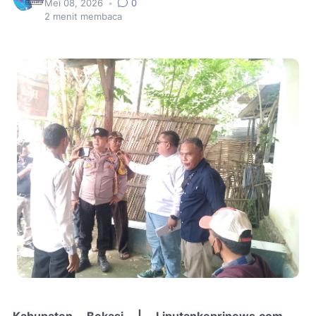
Mei 08, 2026
•
0
2
menit membaca
Kabupaten Bekasi | Liputankeprinews.com
–