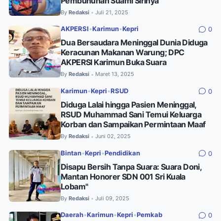
Pembunuhan Suami Sirinya
By
Redaksi
Juli 21, 2025
•
AKPERSI
•
Karimun
•
Kepri
0
Dua Bersaudara Meninggal Dunia Diduga
Keracunan Makanan Warung; DPC
AKPERSI Karimun Buka Suara
By
Redaksi
Maret 13, 2025
•
Karimun
•
Kepri
•
RSUD
0
Diduga Lalai hingga Pasien Meninggal,
RSUD Muhammad Sani Temui Keluarga
Korban dan Sampaikan Permintaan Maaf
By
Redaksi
Juni 02, 2025
•
Bintan
•
Kepri
•
Pendidikan
0
Disapu Bersih Tanpa Suara: Suara Doni,
Mantan Honorer SDN 001 Sri Kuala
Lobam"
By
Redaksi
Juli 09, 2025
•
Daerah
•
Karimun
•
Kepri
•
Pemkab
0