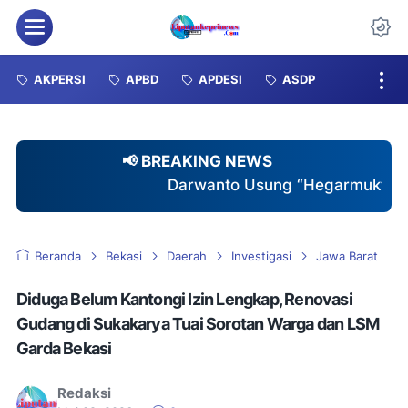
Menu
Da
AKPERSI
APBD
APDESI
ASDP
📢 BREAKING NEWS
Darwanto Usung “Hegarmukti Istimewa”, Tawarkan Pe
Beranda
Bekasi
Daerah
Investigasi
Jawa Barat
Diduga Belum Kantongi Izin Lengkap, Renovasi
Gudang di Sukakarya Tuai Sorotan Warga dan LSM
Garda Bekasi
Redaksi