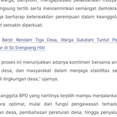
 warga, Bahyudin, mengapresiasi pelaksanaan musy
langsung tertib serta mencerminkan semangat demokras
uga berharap keterwakilan perempuan dalam keanggo
 semakin diperkuat.
Banjir Rendam Tiga Desa, Warga Sukatani Tuntut P
r di Ss Srengseng Hilir
 proses ini menunjukkan adanya komitmen bersama ant
 desa, dan masyarakat dalam menjaga stabilitas ser
i lingkungan desa,”
ujarnya.
 anggota BPD yang nantinya terpilih mampu menjalank
ara optimal, mulai dari fungsi pengawasan terhad
an desa, pembahasan peraturan desa, hingga penyalur