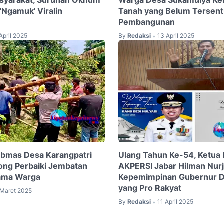
asyarakat, Suruhan Oknum
Warga Desa Sukamulya Kel
Ngamuk' Viralin
Tanah yang Belum Tersen
Pembangunan
April 2025
By
Redaksi
13 April 2025
•
ibmas Desa Karangpatri
Ulang Tahun Ke-54, Ketua
ong Perbaiki Jembatan
AKPERSI Jabar Hilman Nurj
ama Warga
Kepemimpinan Gubernur D
yang Pro Rakyat
 Maret 2025
By
Redaksi
11 April 2025
•