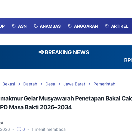
DP
ASN
ANAMBAS
ANGGARAN
ARTIKEL
📢 BREAKING NEWS
BPBD-DAMKA
Bekasi
Daerah
Desa
Jawa Barat
Pemerintah
makmur Gelar Musyawarah Penetapan Bakal Cal
PD Masa Bakti 2026–2034
si
, 2026
•
0
•
1
menit membaca