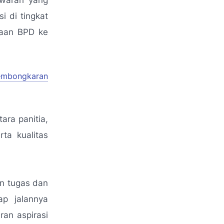
awarah yang
i di tingkat
taan BPD ke
embongkaran
ara panitia,
ta kualitas
an tugas dan
ap jalannya
an aspirasi