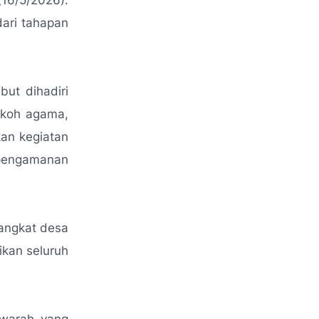
16/5/2026).
dari tahapan
ut dihadiri
tokoh agama,
an kegiatan
n pengamanan
angkat desa
kan seluruh