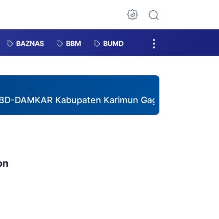
Dark Mode
BAZNAS
BBM
BUMD
R Kabupaten Karimun Gagas Pembentukan DESTANA 
on