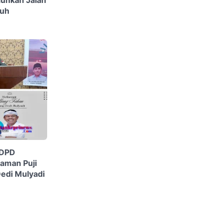
uhkan Jalan
tuh
 DPD
aman Puji
edi Mulyadi