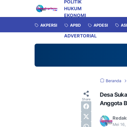
POLITIK
HUKUM
EKONOMI
INVESTIGASI
AKPERSI
APBD
APDESI
AS
OPINI
ADVERTORIAL
Beranda
Desa Suka
Anggota B
Redak
Mei 16