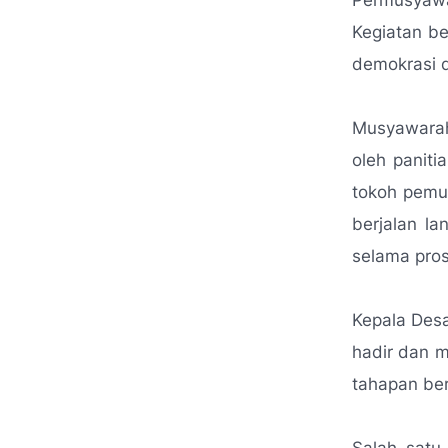
Permusyawa
Kegiatan be
demokrasi d
Musyawarah
oleh paniti
tokoh pemu
berjalan la
selama pro
Kepala Des
hadir dan 
tahapan ber