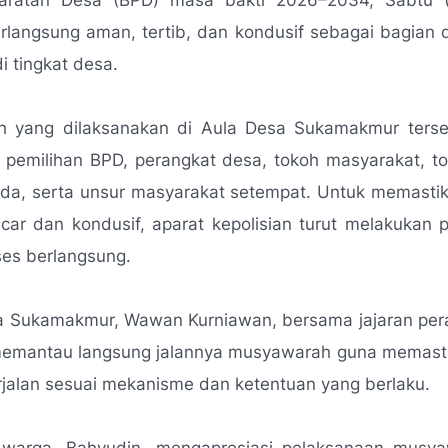
ratan Desa (BPD) masa bakti 2026–2034, Sabtu (
rlangsung aman, tertib, dan kondusif sebagai bagian 
i tingkat desa.
 yang dilaksanakan di Aula Desa Sukamakmur terseb
a pemilihan BPD, perangkat desa, tokoh masyarakat, 
da, serta unsur masyarakat setempat. Untuk memastik
ncar dan kondusif, aparat kepolisian turut melakuka
ses berlangsung.
a Sukamakmur, Wawan Kurniawan, bersama jajaran per
memantau langsung jalannya musyawarah guna memasti
jalan sesuai mekanisme dan ketentuan yang berlaku.