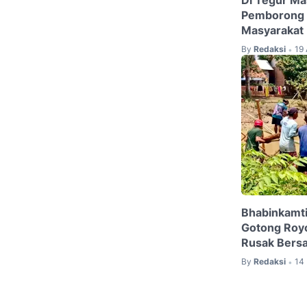
Di Tegur M
Pemborong '
Masyarakat
By
Redaksi
19 
•
Bhabinkamt
Gotong Roy
Rusak Bers
By
Redaksi
14
•