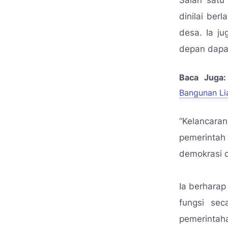
Salah satu
dinilai ber
desa. Ia j
depan dapat
Baca Juga:
Bangunan Lia
“Kelancaran
pemerintah
demokrasi d
Ia berharap
fungsi sec
pemerintah