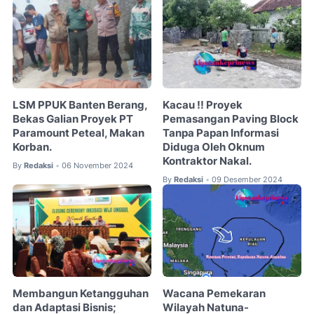
LSM PPUK Banten Berang,
Kacau !! Proyek
Bekas Galian Proyek PT
Pemasangan Paving Block
Paramount Peteal, Makan
Tanpa Papan Informasi
Korban.
Diduga Oleh Oknum
Kontraktor Nakal.
By
Redaksi
06 November 2024
•
By
Redaksi
09 Desember 2024
•
Membangun Ketangguhan
Wacana Pemekaran
dan Adaptasi Bisnis;
Wilayah Natuna-