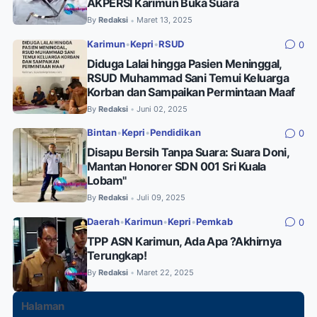
AKPERSI Karimun Buka Suara
By
Redaksi
Maret 13, 2025
•
Karimun
•
Kepri
•
RSUD
0
Diduga Lalai hingga Pasien Meninggal,
RSUD Muhammad Sani Temui Keluarga
Korban dan Sampaikan Permintaan Maaf
By
Redaksi
Juni 02, 2025
•
Bintan
•
Kepri
•
Pendidikan
0
Disapu Bersih Tanpa Suara: Suara Doni,
Mantan Honorer SDN 001 Sri Kuala
Lobam"
By
Redaksi
Juli 09, 2025
•
Daerah
•
Karimun
•
Kepri
•
Pemkab
0
TPP ASN Karimun, Ada Apa ?Akhirnya
Terungkap!
By
Redaksi
Maret 22, 2025
•
Halaman