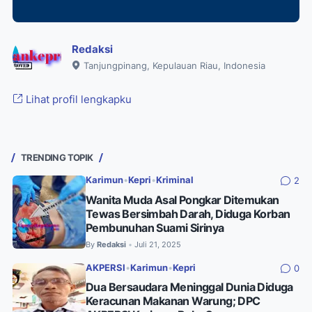
Redaksi
Tanjungpinang, Kepulauan Riau, Indonesia
Lihat profil lengkapku
TRENDING TOPIK
Karimun
•
Kepri
•
Kriminal
2
Wanita Muda Asal Pongkar Ditemukan
Tewas Bersimbah Darah, Diduga Korban
Pembunuhan Suami Sirinya
By
Redaksi
Juli 21, 2025
•
AKPERSI
•
Karimun
•
Kepri
0
Dua Bersaudara Meninggal Dunia Diduga
Keracunan Makanan Warung; DPC