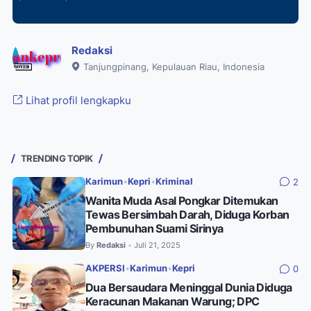
Redaksi
Tanjungpinang, Kepulauan Riau, Indonesia
Lihat profil lengkapku
TRENDING TOPIK
Karimun
•
Kepri
•
Kriminal
2
Wanita Muda Asal Pongkar Ditemukan
Tewas Bersimbah Darah, Diduga Korban
Pembunuhan Suami Sirinya
By
Redaksi
Juli 21, 2025
•
AKPERSI
•
Karimun
•
Kepri
0
Dua Bersaudara Meninggal Dunia Diduga
Keracunan Makanan Warung; DPC