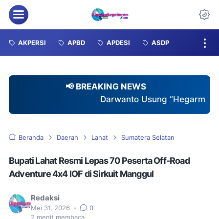
Menu
Da
AKPERSI
APBD
APDESI
ASDP
📢 BREAKING NEWS
Darwanto Usung “Hegarmukti Istimewa”, Tawarka
Beranda
Daerah
Lahat
Sumatera Selatan
Bupati Lahat Resmi Lepas 70 Peserta Off-Road
Adventure 4x4 IOF di Sirkuit Manggul
Redaksi
Mei 31, 2026
•
0
2
menit membaca