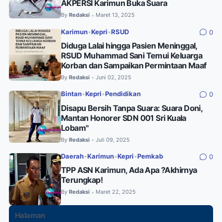
AKPERSI Karimun Buka Suara
By
Redaksi
Maret 13, 2025
•
Karimun
•
Kepri
•
RSUD
0
Diduga Lalai hingga Pasien Meninggal,
RSUD Muhammad Sani Temui Keluarga
Korban dan Sampaikan Permintaan Maaf
By
Redaksi
Juni 02, 2025
•
Bintan
•
Kepri
•
Pendidikan
0
Disapu Bersih Tanpa Suara: Suara Doni,
Mantan Honorer SDN 001 Sri Kuala
Lobam"
By
Redaksi
Juli 09, 2025
•
Daerah
•
Karimun
•
Kepri
•
Pemkab
0
TPP ASN Karimun, Ada Apa ?Akhirnya
Terungkap!
By
Redaksi
Maret 22, 2025
•
Halaman