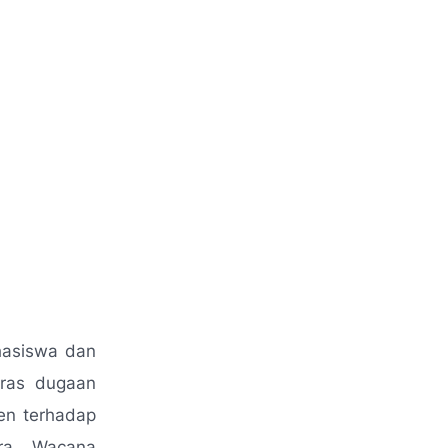
hasiswa dan
ras dugaan
en terhadap
ira Wacana