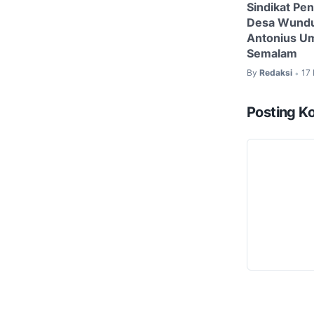
Sindikat Pen
Desa Wundut
Antonius U
Semalam
By
Redaksi
17
•
Posting K