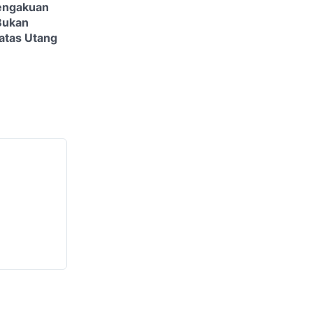
engakuan
Bukan
 atas Utang