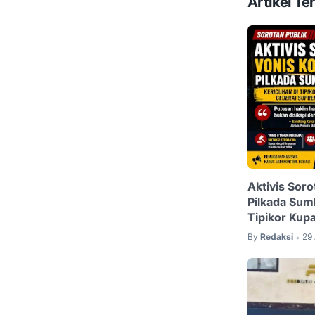
Artikel Ter
Aktivis Soro
Pilkada Sum
Tipikor Kup
By
Redaksi
29 
•