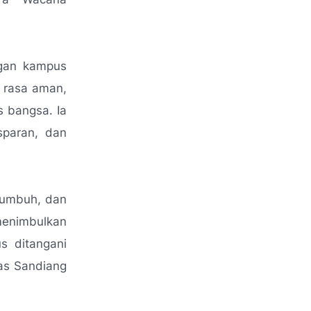
ngan kampus
 rasa aman,
 bangsa. Ia
sparan, dan
tumbuh, dan
menimbulkan
s ditangani
as Sandiang