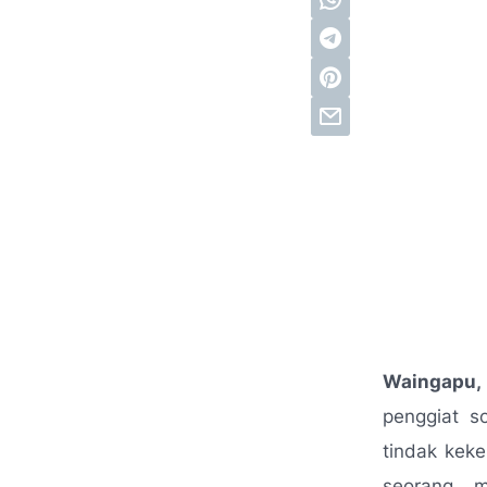
Waingapu,
penggiat 
tindak kek
seorang m