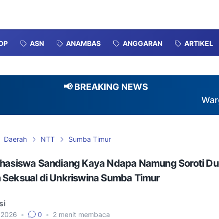
DP
ASN
ANAMBAS
ANGGARAN
ARTIKEL
📢 BREAKING NEWS
Warga Perum
Daerah
NTT
Sumba Timur
ahasiswa Sandiang Kaya Ndapa Namung Soroti D
 Seksual di Unkriswina Sumba Timur
si
, 2026
•
0
•
2
menit membaca