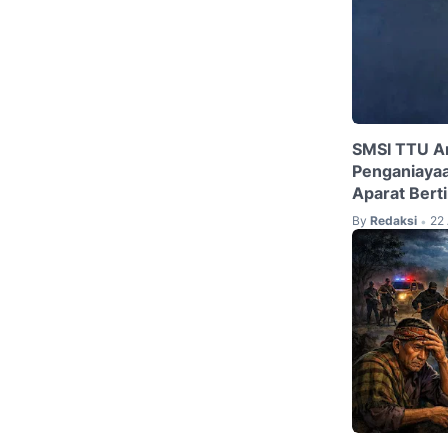
SMSI TTU An
Penganiayaa
Aparat Bert
By
Redaksi
22 
•