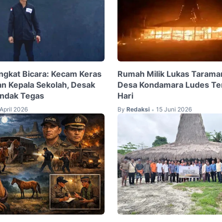
gkat Bicara: Kecam Keras
Rumah Milik Lukas Tarama
n Kepala Sekolah, Desak
Desa Kondamara Ludes Ter
indak Tegas
Hari
April 2026
By
Redaksi
15 Juni 2026
•