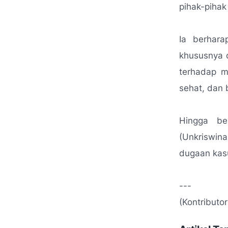
pihak-piha
Ia berhara
khususnya 
terhadap m
sehat, dan 
Hingga ber
(Unkriswi
dugaan kasu
---
(Kontributo