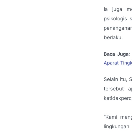
Ia juga m
psikologis
penanganan
berlaku.
Baca Juga:
Aparat Tingk
Selain itu
tersebut a
ketidakperc
“Kami meng
lingkungan