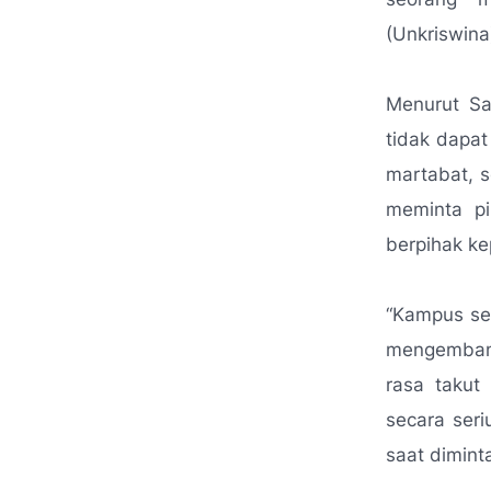
(Unkriswina
Menurut Sa
tidak dapa
martabat, 
meminta pi
berpihak k
“Kampus se
mengembang
rasa takut
secara seri
saat dimint