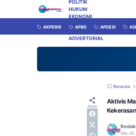
POLITIK
HUKUM
EKONOMI
INVESTIGASI
AKPERSI
APBD
APDESI
AS
OPINI
ADVERTORIAL
Beranda
Aktivis M
Kekerasan
Redak
Mei 28