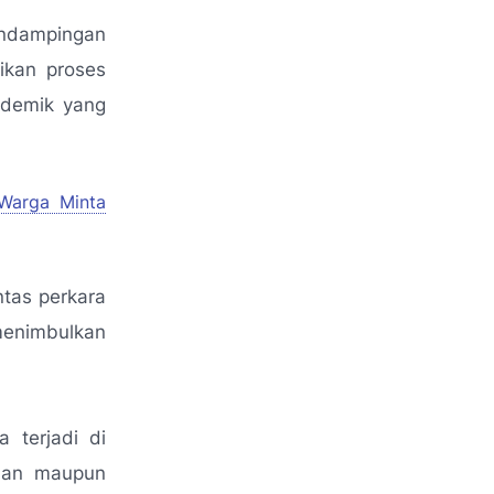
ndampingan
ikan proses
ademik yang
 Warga Minta
tas perkara
menimbulkan
 terjadi di
rban maupun