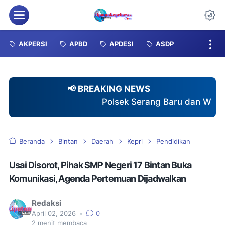
Menu
Da
AKPERSI
APBD
APDESI
ASDP
📢 BREAKING NEWS
Polsek Serang Baru dan Warga Telaga Harmoni
Beranda
Bintan
Daerah
Kepri
Pendidikan
Usai Disorot, Pihak SMP Negeri 17 Bintan Buka
Komunikasi, Agenda Pertemuan Dijadwalkan
Redaksi
April 02, 2026
•
0
2
menit membaca