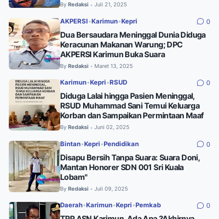
By
Redaksi
Juli 21, 2025
•
AKPERSI
•
Karimun
•
Kepri
0
Dua Bersaudara Meninggal Dunia Diduga
Keracunan Makanan Warung; DPC
AKPERSI Karimun Buka Suara
By
Redaksi
Maret 13, 2025
•
Karimun
•
Kepri
•
RSUD
0
Diduga Lalai hingga Pasien Meninggal,
RSUD Muhammad Sani Temui Keluarga
Korban dan Sampaikan Permintaan Maaf
By
Redaksi
Juni 02, 2025
•
Bintan
•
Kepri
•
Pendidikan
0
Disapu Bersih Tanpa Suara: Suara Doni,
Mantan Honorer SDN 001 Sri Kuala
Lobam"
By
Redaksi
Juli 09, 2025
•
Daerah
•
Karimun
•
Kepri
•
Pemkab
0
TPP ASN Karimun, Ada Apa ?Akhirnya