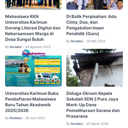
Mahasiswa KKN
Di Balik Perpisahan: Ada
Universitas Karimun
Cinta, Doa, dan
Dorong Literasi Digital dan
Pengabdian Insan
Kebersamaan Warga di
Pendidik (Guru)
Desa Sungai Buluh
By
Redaksi
28 Mei 2025
•
By
Redaksi
04 Agustus 2025
•
Universitas Karimun Buka
Diduga Oknum Kepala
Pendaftaran Mahasiswa
Sekolah SDN 2 Pura Jaya
Baru Tahun Akademik
Mark-Up Dana
2025/2026
Pemeliharaan Sarana dan
Prasarana
By
Redaksi
28 Juni 2025
•
By
Redaksi
05 Maret 2026
•