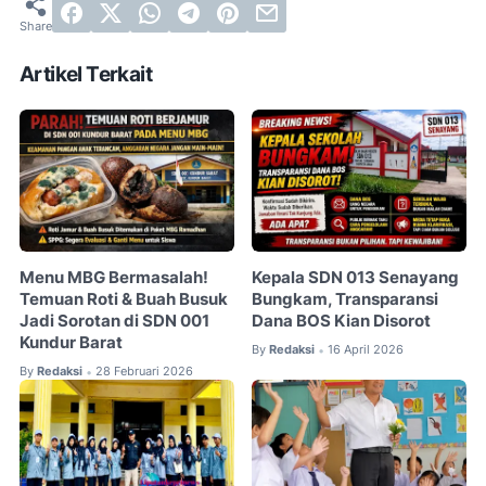
Artikel Terkait
Menu MBG Bermasalah!
Kepala SDN 013 Senayang
Temuan Roti & Buah Busuk
Bungkam, Transparansi
Jadi Sorotan di SDN 001
Dana BOS Kian Disorot
Kundur Barat
By
Redaksi
16 April 2026
•
By
Redaksi
28 Februari 2026
•