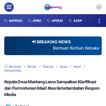
Menu
Da
AKPERSI
APBD
APDESI
ASDP
📢 BREAKING NEWS
Bantuan Korban Kebakaran Tuai Sorotan, Duga
Beranda
Bintan
Daerah
Desa
Kepri
Pemerintah
Kepala Desa Mantang Lama Sampaikan Klarifikasi
dan Permohonan Maaf Atas Keterlambatan Respon
Media