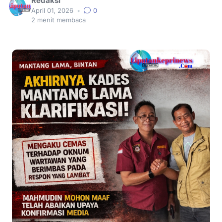
Redaksi
April 01, 2026
•
0
2
menit membaca