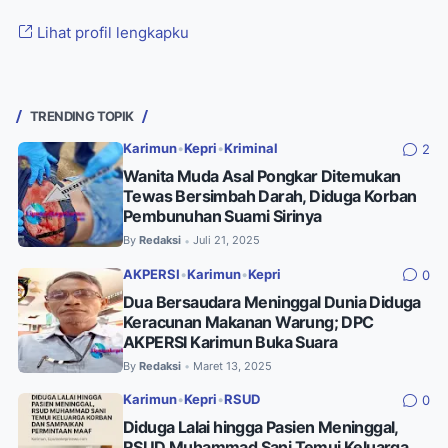
Lihat profil lengkapku
TRENDING TOPIK
Karimun
•
Kepri
•
Kriminal
2
Wanita Muda Asal Pongkar Ditemukan
Tewas Bersimbah Darah, Diduga Korban
Pembunuhan Suami Sirinya
By
Redaksi
Juli 21, 2025
•
AKPERSI
•
Karimun
•
Kepri
0
Dua Bersaudara Meninggal Dunia Diduga
Keracunan Makanan Warung; DPC
AKPERSI Karimun Buka Suara
By
Redaksi
Maret 13, 2025
•
Karimun
•
Kepri
•
RSUD
0
Diduga Lalai hingga Pasien Meninggal,
RSUD Muhammad Sani Temui Keluarga