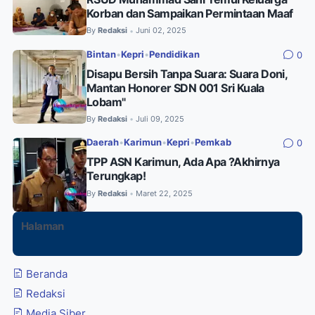
Korban dan Sampaikan Permintaan Maaf
By
Redaksi
Juni 02, 2025
•
Bintan
•
Kepri
•
Pendidikan
0
Disapu Bersih Tanpa Suara: Suara Doni,
Mantan Honorer SDN 001 Sri Kuala
Lobam"
By
Redaksi
Juli 09, 2025
•
Daerah
•
Karimun
•
Kepri
•
Pemkab
0
TPP ASN Karimun, Ada Apa ?Akhirnya
Terungkap!
By
Redaksi
Maret 22, 2025
•
Halaman
Beranda
Redaksi
Media Siber