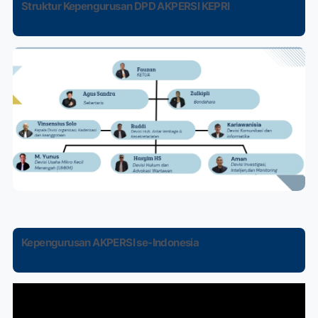
Struktur Kepengurusan DPD AKPERSI KEPRI
Kepengurusan AKPERSI se-Indonesia