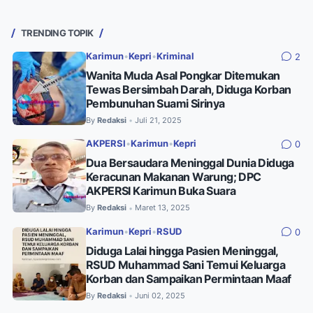
TRENDING TOPIK
Karimun
•
Kepri
•
Kriminal
2
Wanita Muda Asal Pongkar Ditemukan
Tewas Bersimbah Darah, Diduga Korban
Pembunuhan Suami Sirinya
By
Redaksi
Juli 21, 2025
•
AKPERSI
•
Karimun
•
Kepri
0
Dua Bersaudara Meninggal Dunia Diduga
Keracunan Makanan Warung; DPC
AKPERSI Karimun Buka Suara
By
Redaksi
Maret 13, 2025
•
Karimun
•
Kepri
•
RSUD
0
Diduga Lalai hingga Pasien Meninggal,
RSUD Muhammad Sani Temui Keluarga
Korban dan Sampaikan Permintaan Maaf
By
Redaksi
Juni 02, 2025
•