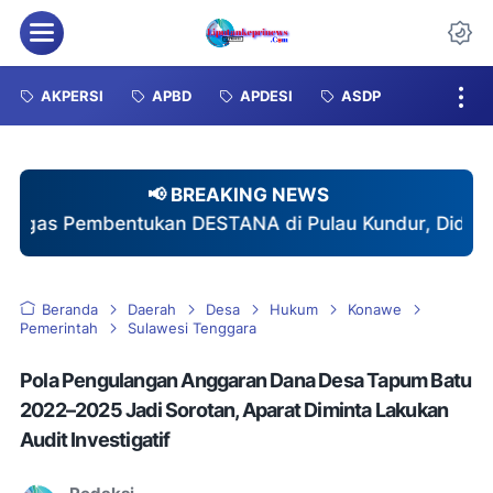
Menu
Da
AKPERSI
APBD
APDESI
ASDP
📢 BREAKING NEWS
TANA di Pulau Kundur, Didukung Berbagai Organisa
Beranda
Daerah
Desa
Hukum
Konawe
Pemerintah
Sulawesi Tenggara
Pola Pengulangan Anggaran Dana Desa Tapum Batu
2022–2025 Jadi Sorotan, Aparat Diminta Lakukan
Audit Investigatif