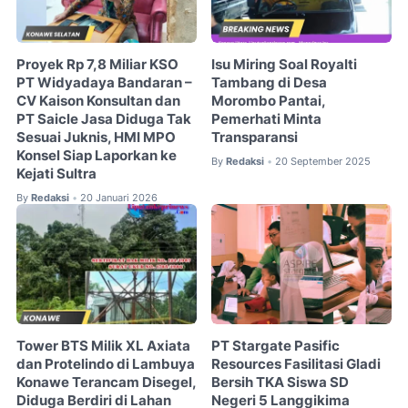
Proyek Rp 7,8 Miliar KSO
Isu Miring Soal Royalti
PT Widyadaya Bandaran –
Tambang di Desa
CV Kaison Konsultan dan
Morombo Pantai,
PT Saicle Jasa Diduga Tak
Pemerhati Minta
Sesuai Juknis, HMI MPO
Transparansi
Konsel Siap Laporkan ke
By
Redaksi
20 September 2025
•
Kejati Sultra
By
Redaksi
20 Januari 2026
•
Tower BTS Milik XL Axiata
PT Stargate Pasific
dan Protelindo di Lambuya
Resources Fasilitasi Gladi
Konawe Terancam Disegel,
Bersih TKA Siswa SD
Diduga Berdiri di Lahan
Negeri 5 Langgikima