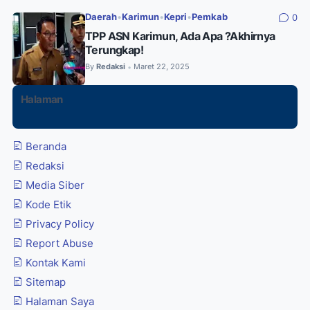
Daerah
•
Karimun
•
Kepri
•
Pemkab
0
TPP ASN Karimun, Ada Apa ?Akhirnya
Terungkap!
By
Redaksi
Maret 22, 2025
•
Halaman
Beranda
Redaksi
Media Siber
Kode Etik
Privacy Policy
Report Abuse
Kontak Kami
Sitemap
Halaman Saya