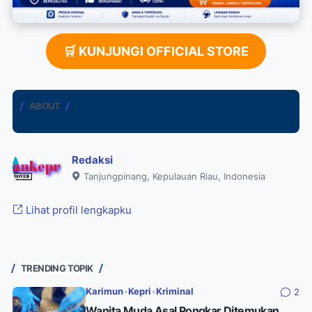
🛒 KUNJUNGI OFFICIAL STORE
ABOUT
Redaksi
Tanjungpinang, Kepulauan Riau, Indonesia
Lihat profil lengkapku
TRENDING TOPIK
Karimun
•
Kepri
•
Kriminal
2
Wanita Muda Asal Pongkar Ditemukan