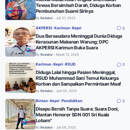
Tewas Bersimbah Darah, Diduga Korban
Pembunuhan Suami Sirinya
By
Redaksi
Juli 21, 2025
•
AKPERSI
•
Karimun
•
Kepri
0
Dua Bersaudara Meninggal Dunia Diduga
Keracunan Makanan Warung; DPC
AKPERSI Karimun Buka Suara
By
Redaksi
Maret 13, 2025
•
Karimun
•
Kepri
•
RSUD
0
Diduga Lalai hingga Pasien Meninggal,
RSUD Muhammad Sani Temui Keluarga
Korban dan Sampaikan Permintaan Maaf
By
Redaksi
Juni 02, 2025
•
Bintan
•
Kepri
•
Pendidikan
0
Disapu Bersih Tanpa Suara: Suara Doni,
Mantan Honorer SDN 001 Sri Kuala
Lobam"
By
Redaksi
Juli 09, 2025
•