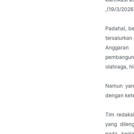
,(19/3/2026
Padahal, be
tersalurka
Anggaran 
pembanguna
olahraga, h
Namun yang
dengan kete
Tim redaks
yang dilen
pada kegia