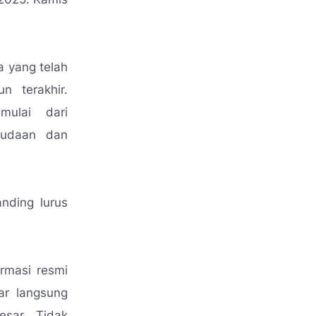
a yang telah
n terakhir.
mulai dari
emudaan dan
nding lurus
rmasi resmi
ar langsung
esar. Tidak