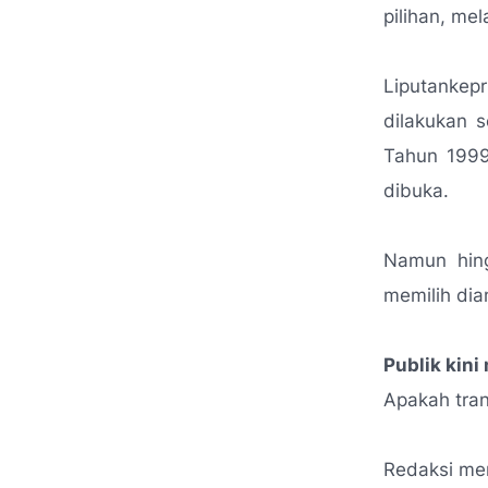
pilihan, me
Liputankep
dilakukan 
Tahun 1999 
dibuka.
Namun hing
memilih dia
Publik kin
Apakah tran
Redaksi me