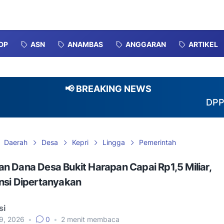
DP
ASN
ANAMBAS
ANGGARAN
ARTIKEL
📢 BREAKING NEWS
DPP Perkum
Daerah
Desa
Kepri
Lingga
Pemerintah
 Dana Desa Bukit Harapan Capai Rp1,5 Miliar,
nsi Dipertanyakan
si
19, 2026
•
0
•
2
menit membaca