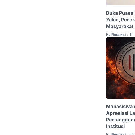
Buka Puasa 
Yakin, Perer
Masyarakat
By
Redaksi
19
•
Mahasiswa 
Apresiasi L
Pertanggun
Institusi
By
Redaksi
27
•