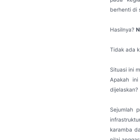
berhenti di 
Hasilnya?
N
Tidak ada k
Situasi ini
Apakah ini
dijelaskan?
Sejumlah p
infrastruk
karamba da
nilai anggar