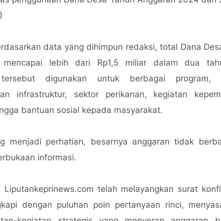
)
rdasarkan data yang dihimpun redaksi, total Dana Des
n mencapai lebih dari Rp1,5 miliar dalam dua tahu
tersebut digunakan untuk berbagai program, 
n infrastruktur, sektor perikanan, kegiatan kep
ingga bantuan sosial kepada masyarakat.
 menjadi perhatian, besarnya anggaran tidak berba
rbukaan informasi.
i Liputankeprinews.com telah melayangkan surat konfi
gkapi dengan puluhan poin pertanyaan rinci, menyas
tan-kegiatan strategis yang menyerap anggaran b