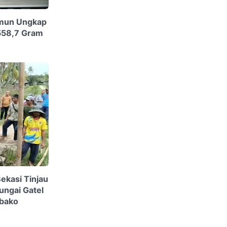
imun Ungkap
558,7 Gram
kasi Tinjau
ngai Gatel
mbako