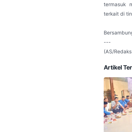
termasuk m
terkait di 
Bersambung.
---
(AS/Redaks
Artikel Ter