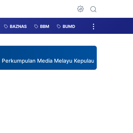
Dark Mode
BAZNAS
BBM
BUMD
pulan Media Melayu Kepulauan Riau Resmi Terbent