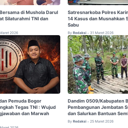
Bersama di Mushola Darul
Satresnarkoba Polres Kar
at Silaturahmi TNI dan
14 Kasus dan Musnahkan 
Sabu
 Maret 2026
By
Redaksi
31 Maret 2026
•
dan Pemuda Bogor
Dandim 0509/Kabupaten Be
angkah Tegas TNI : Wujud
Pembangunan Jembatan Su
gjawaban dan Marwah
dan Salurkan Bantuan Se
By
Redaksi
25 Maret 2026
•
 Maret 2026