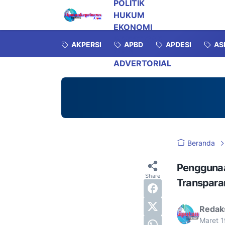
POLITIK
HUKUM
EKONOMI
INVESTIGASI
AKPERSI
APBD
APDESI
AS
OPINI
ADVERTORIAL
Beranda
Penggunaan
Transpara
Redak
Maret 