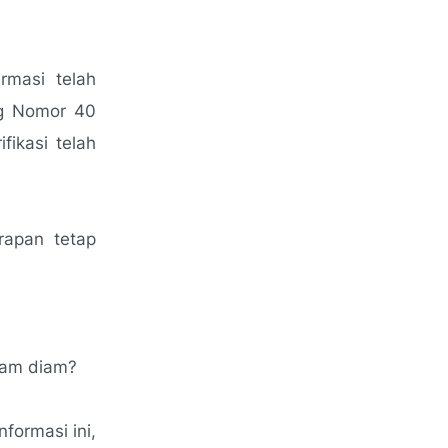
rmasi telah
ng Nomor 40
fikasi telah
rapan tetap
alam diam?
ormasi ini,