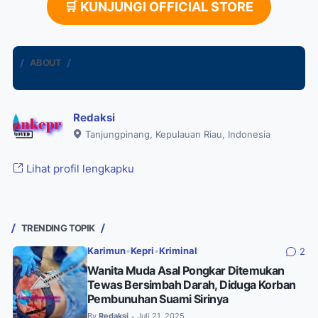
🛒 KUNJUNGI OFFICIAL STORE
ABOUT
Redaksi
Tanjungpinang, Kepulauan Riau, Indonesia
Lihat profil lengkapku
TRENDING TOPIK
Karimun
•
Kepri
•
Kriminal
2
Wanita Muda Asal Pongkar Ditemukan
Tewas Bersimbah Darah, Diduga Korban
Pembunuhan Suami Sirinya
By
Redaksi
Juli 21, 2025
•