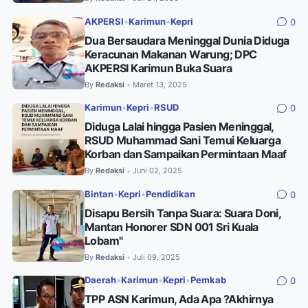
AKPERSI
•
Karimun
•
Kepri
0
Dua Bersaudara Meninggal Dunia Diduga
Keracunan Makanan Warung; DPC
AKPERSI Karimun Buka Suara
By
Redaksi
Maret 13, 2025
•
Karimun
•
Kepri
•
RSUD
0
Diduga Lalai hingga Pasien Meninggal,
RSUD Muhammad Sani Temui Keluarga
Korban dan Sampaikan Permintaan Maaf
By
Redaksi
Juni 02, 2025
•
Bintan
•
Kepri
•
Pendidikan
0
Disapu Bersih Tanpa Suara: Suara Doni,
Mantan Honorer SDN 001 Sri Kuala
Lobam"
By
Redaksi
Juli 09, 2025
•
Daerah
•
Karimun
•
Kepri
•
Pemkab
0
TPP ASN Karimun, Ada Apa ?Akhirnya