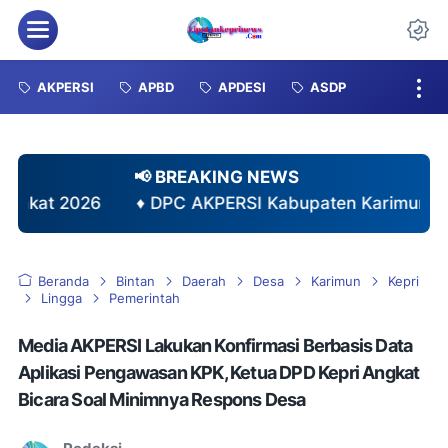
Menu
Da
AKPERSI
APBD
APDESI
ASDP
📢 BREAKING NEWS
PC AKPERSI Kabupaten Karimun Resmi Terima SKAWK da
Beranda
Bintan
Daerah
Desa
Karimun
Kepri
Lingga
Pemerintah
Media AKPERSI Lakukan Konfirmasi Berbasis Data
Aplikasi Pengawasan KPK, Ketua DPD Kepri Angkat
Bicara Soal Minimnya Respons Desa