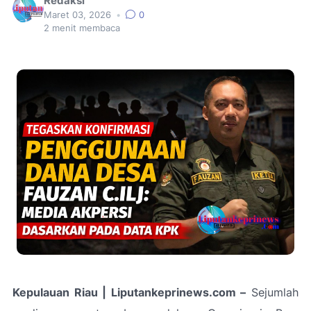
Redaksi
Maret 03, 2026
•
0
2
menit membaca
Kepulauan Riau | Liputankeprinews.com –
Sejumlah