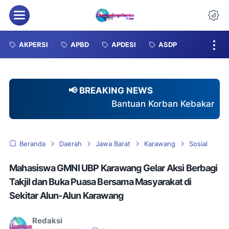
Menu
Da
AKPERSI
APBD
APDESI
ASDP
📢 BREAKING NEWS
Bantuan Korban Kebakaran Tuai Sorotan, Dugaa
Beranda
Daerah
Jawa Barat
Karawang
Sosial
Mahasiswa GMNI UBP Karawang Gelar Aksi Berbagi
Takjil dan Buka Puasa Bersama Masyarakat di
Sekitar Alun-Alun Karawang
Redaksi