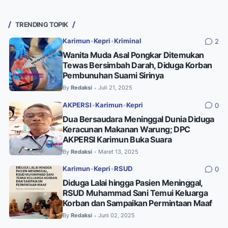
TRENDING TOPIK
Karimun
•
Kepri
•
Kriminal
2
Wanita Muda Asal Pongkar Ditemukan
Tewas Bersimbah Darah, Diduga Korban
Pembunuhan Suami Sirinya
By
Redaksi
Juli 21, 2025
•
AKPERSI
•
Karimun
•
Kepri
0
Dua Bersaudara Meninggal Dunia Diduga
Keracunan Makanan Warung; DPC
AKPERSI Karimun Buka Suara
By
Redaksi
Maret 13, 2025
•
Karimun
•
Kepri
•
RSUD
0
Diduga Lalai hingga Pasien Meninggal,
RSUD Muhammad Sani Temui Keluarga
Korban dan Sampaikan Permintaan Maaf
By
Redaksi
Juni 02, 2025
•