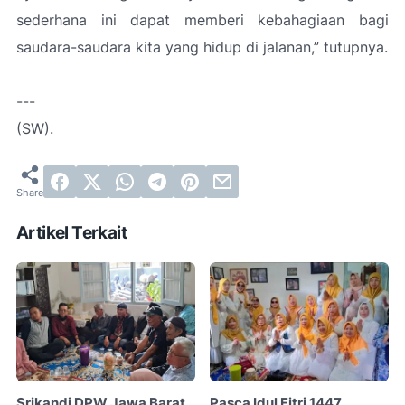
sederhana ini dapat memberi kebahagiaan bagi
saudara-saudara kita yang hidup di jalanan,”
tutupnya.
---
(SW).
Artikel Terkait
Srikandi DPW Jawa Barat
Pasca Idul Fitri 1447