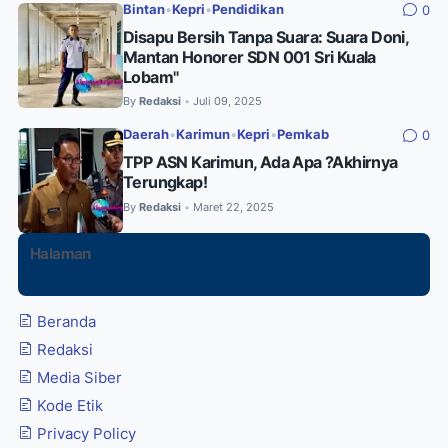
Bintan
•
Kepri
•
Pendidikan
0
Disapu Bersih Tanpa Suara: Suara Doni,
Mantan Honorer SDN 001 Sri Kuala
Lobam"
By
Redaksi
Juli 09, 2025
•
Daerah
•
Karimun
•
Kepri
•
Pemkab
0
TPP ASN Karimun, Ada Apa ?Akhirnya
Terungkap!
By
Redaksi
Maret 22, 2025
•
Halaman
Beranda
Redaksi
Media Siber
Kode Etik
Privacy Policy