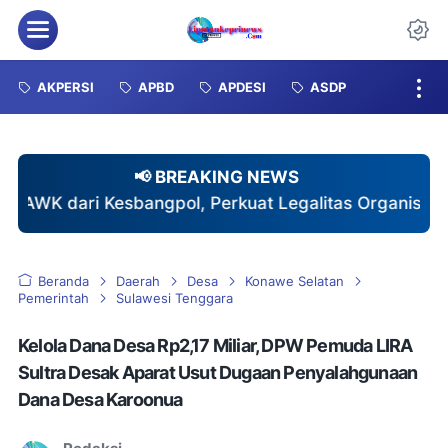
Menu
Da
AKPERSI
APBD
APDESI
ASDP
📢 BREAKING NEWS
pol, Perkuat Legalitas Organisasi Pers
♦
Turname
Beranda
Daerah
Desa
Konawe Selatan
Pemerintah
Sulawesi Tenggara
Kelola Dana Desa Rp2,17 Miliar, DPW Pemuda LIRA
Sultra Desak Aparat Usut Dugaan Penyalahgunaan
Dana Desa Karoonua