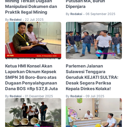
Mining Terkait Dugaan
Putusan MA, Buruh
Manipulasi Dokumen dan
Dipenjara
Praktik Ilegal Mining
By
Redaksi
06 September 2025
•
By
Redaksi
22 Juli 2025
•
Ketua HMI Konsel Akan
Parlemen Jalanan
Laporkan Oknum Kepsek
Sulawesi Tenggara
SMPN 36 Boro-Boro atas
Geruduk KEJATI SULTRA:
Dugaan Penyalahgunaan
Desak Segera Periksa
Dana BOS ±Rp 537,8 Juta
Kepala Dinkes Kolaka!
By
Redaksi
01 Desember 2025
By
Redaksi
09 Juli 2025
•
•