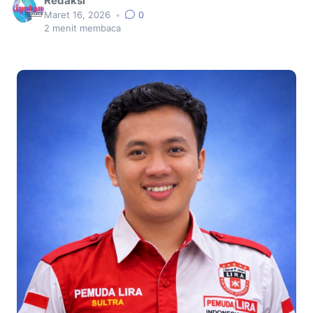
Redaksi
Maret 16, 2026
•
0
2
menit membaca