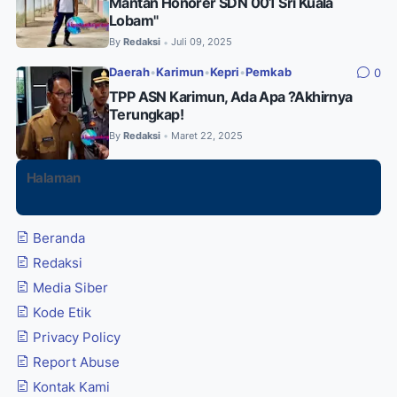
Mantan Honorer SDN 001 Sri Kuala
Lobam"
By
Redaksi
Juli 09, 2025
•
Daerah
•
Karimun
•
Kepri
•
Pemkab
0
TPP ASN Karimun, Ada Apa ?Akhirnya
Terungkap!
By
Redaksi
Maret 22, 2025
•
Halaman
Beranda
Redaksi
Media Siber
Kode Etik
Privacy Policy
Report Abuse
Kontak Kami