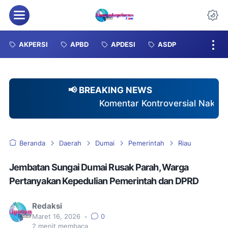
Menu
Da
AKPERSI
APBD
APDESI
ASDP
📢 BREAKING NEWS
Komentar Kontroversial Nakes Terhadap Pasien BPJS:
Beranda
Daerah
Dumai
Pemerintah
Riau
Jembatan Sungai Dumai Rusak Parah, Warga
Pertanyakan Kepedulian Pemerintah dan DPRD
Redaksi
Maret 16, 2026
•
0
2
menit membaca