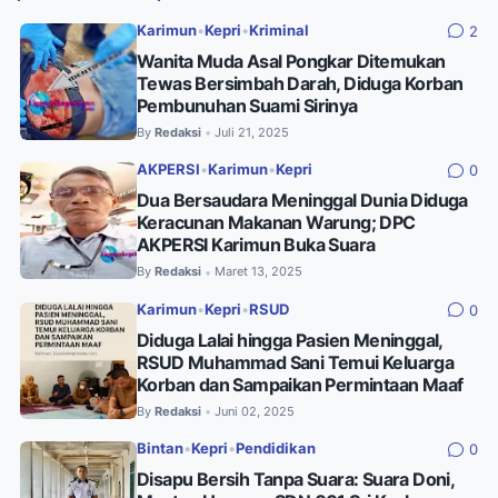
Karimun
•
Kepri
•
Kriminal
2
Wanita Muda Asal Pongkar Ditemukan
Tewas Bersimbah Darah, Diduga Korban
Pembunuhan Suami Sirinya
By
Redaksi
Juli 21, 2025
•
AKPERSI
•
Karimun
•
Kepri
0
Dua Bersaudara Meninggal Dunia Diduga
Keracunan Makanan Warung; DPC
AKPERSI Karimun Buka Suara
By
Redaksi
Maret 13, 2025
•
Karimun
•
Kepri
•
RSUD
0
Diduga Lalai hingga Pasien Meninggal,
RSUD Muhammad Sani Temui Keluarga
Korban dan Sampaikan Permintaan Maaf
By
Redaksi
Juni 02, 2025
•
Bintan
•
Kepri
•
Pendidikan
0
Disapu Bersih Tanpa Suara: Suara Doni,