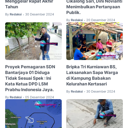
Menggelar Rapat Akhir
Cikalong Sari, Dini Novianti
Tahun
Menimbulkan Pertanyaan
Publik.
By
Redaksi
30 Desember 2024
•
By
Redaksi
20 Desember 2024
•
Proyek Pemagaran SDN
Bripka Tri Kurniawan BS,
Bantarjaya 01 Diduga
Laksanakan Sapa Warga
Tidak Sesuai Spek : Ini
di Kampung Babakan
Kata Ketua DPD LSM
Kelurahan Kertasari
Prabhu Indonesia Jaya.
By
Redaksi
30 Desember 2024
•
By
Redaksi
05 Desember 2024
•