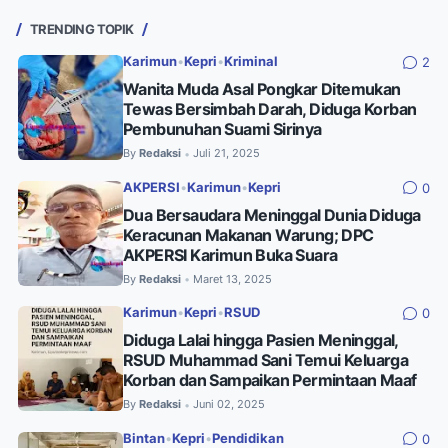
TRENDING TOPIK
Karimun
•
Kepri
•
Kriminal
2
Wanita Muda Asal Pongkar Ditemukan
Tewas Bersimbah Darah, Diduga Korban
Pembunuhan Suami Sirinya
By
Redaksi
Juli 21, 2025
•
AKPERSI
•
Karimun
•
Kepri
0
Dua Bersaudara Meninggal Dunia Diduga
Keracunan Makanan Warung; DPC
AKPERSI Karimun Buka Suara
By
Redaksi
Maret 13, 2025
•
Karimun
•
Kepri
•
RSUD
0
Diduga Lalai hingga Pasien Meninggal,
RSUD Muhammad Sani Temui Keluarga
Korban dan Sampaikan Permintaan Maaf
By
Redaksi
Juni 02, 2025
•
Bintan
•
Kepri
•
Pendidikan
0