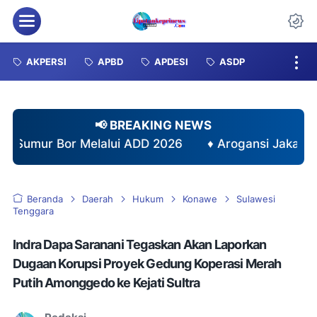
Menu
Da
AKPERSI
APBD
APDESI
ASDP
📢 BREAKING NEWS
lui ADD 2026
♦
Arogansi Jakarta di Beranda Neger
Beranda
Daerah
Hukum
Konawe
Sulawesi
Tenggara
Indra Dapa Saranani Tegaskan Akan Laporkan
Dugaan Korupsi Proyek Gedung Koperasi Merah
Putih Amonggedo ke Kejati Sultra