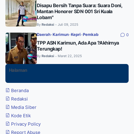
Disapu Bersih Tanpa Suara: Suara Doni,
Mantan Honorer SDN 001 Sri Kuala
Lobam"
By
Redaksi
Juli 09, 2025
•
Daerah
•
Karimun
•
Kepri
•
Pemkab
0
TPP ASN Karimun, Ada Apa ?Akhirnya
Terungkap!
By
Redaksi
Maret 22, 2025
•
Halaman
Beranda
Redaksi
Media Siber
Kode Etik
Privacy Policy
Report Abuse