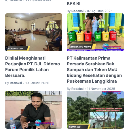
KPK RI
By
Redaksi
07 Agustus 2025
•
Dinilai Menghianati
PT Kalimantan Prima
Perjanjian PT. DJL Didemo
Persada Serahkan Bak
Forum Pemilik Lahan
Sampah dan Teken MoU
Bersuara.
Bidang Kesehatan dengan
Puskesmas Langgikima
By
Redaksi
19 Januari 2026
•
By
Redaksi
11 November 2025
•