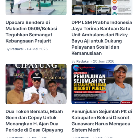
Upacara Bendera di
DPP LSM Prabhu Indonesia
Makodim 0509/Bekasi
Jaya Terima Bantuan Satu
Teguhkan Semangat
Unit Ambulans dari Rizky
Kebangsaan Prajurit
Bayu Aji untuk Dukung
Pelayanan Sosial dan
By
Redaksi
04 Mei 2026
•
Kemanusiaan
By
Redaksi
20 Juni 2026
•
Dua Tokoh Bersatu, Mbah
Penunjukan Sejumlah Plt di
Goen dan Cepoy Untuk
Kabupaten Bekasi Disorot,
Menangkan H. Ajan Dua
Gunawan: Harus Mengacu
Periode di Desa Cipayung
Sistem Merit