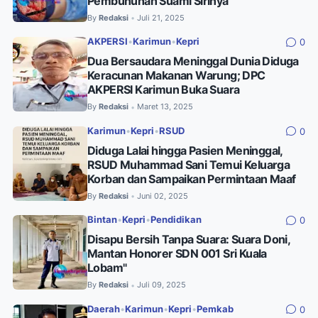
Pembunuhan Suami Sirinya
By
Redaksi
Juli 21, 2025
•
AKPERSI
•
Karimun
•
Kepri
0
Dua Bersaudara Meninggal Dunia Diduga
Keracunan Makanan Warung; DPC
AKPERSI Karimun Buka Suara
By
Redaksi
Maret 13, 2025
•
Karimun
•
Kepri
•
RSUD
0
Diduga Lalai hingga Pasien Meninggal,
RSUD Muhammad Sani Temui Keluarga
Korban dan Sampaikan Permintaan Maaf
By
Redaksi
Juni 02, 2025
•
Bintan
•
Kepri
•
Pendidikan
0
Disapu Bersih Tanpa Suara: Suara Doni,
Mantan Honorer SDN 001 Sri Kuala
Lobam"
By
Redaksi
Juli 09, 2025
•
Daerah
•
Karimun
•
Kepri
•
Pemkab
0