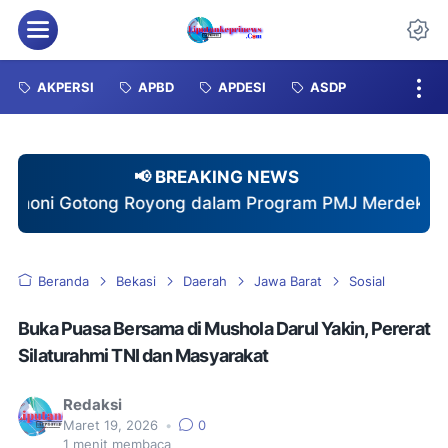
Menu
Da
AKPERSI
APBD
APDESI
ASDP
📢 BREAKING NEWS
g Royong dalam Program PMJ Merdeka Bersama Masya
Beranda
Bekasi
Daerah
Jawa Barat
Sosial
Buka Puasa Bersama di Mushola Darul Yakin, Pererat
Silaturahmi TNI dan Masyarakat
Redaksi
Maret 19, 2026
•
0
1
menit membaca