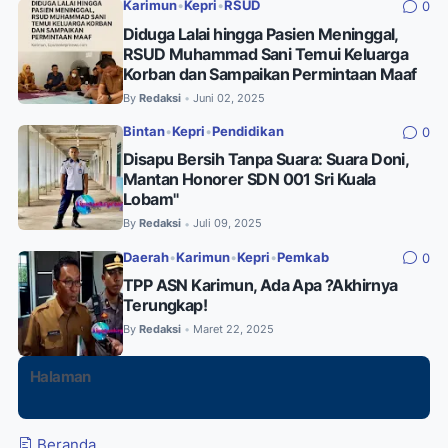
Karimun
•
Kepri
•
RSUD
0
Diduga Lalai hingga Pasien Meninggal,
RSUD Muhammad Sani Temui Keluarga
Korban dan Sampaikan Permintaan Maaf
By
Redaksi
Juni 02, 2025
•
Bintan
•
Kepri
•
Pendidikan
0
Disapu Bersih Tanpa Suara: Suara Doni,
Mantan Honorer SDN 001 Sri Kuala
Lobam"
By
Redaksi
Juli 09, 2025
•
Daerah
•
Karimun
•
Kepri
•
Pemkab
0
TPP ASN Karimun, Ada Apa ?Akhirnya
Terungkap!
By
Redaksi
Maret 22, 2025
•
Halaman
Beranda