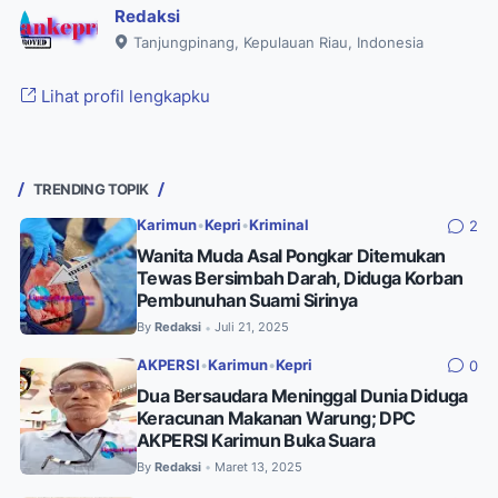
Redaksi
Tanjungpinang, Kepulauan Riau, Indonesia
Lihat profil lengkapku
TRENDING TOPIK
Karimun
•
Kepri
•
Kriminal
2
Wanita Muda Asal Pongkar Ditemukan
Tewas Bersimbah Darah, Diduga Korban
Pembunuhan Suami Sirinya
By
Redaksi
Juli 21, 2025
•
AKPERSI
•
Karimun
•
Kepri
0
Dua Bersaudara Meninggal Dunia Diduga
Keracunan Makanan Warung; DPC
AKPERSI Karimun Buka Suara
By
Redaksi
Maret 13, 2025
•