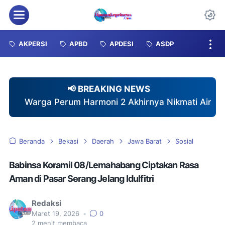
Menu
Da
AKPERSI
APBD
APDESI
ASDP
📢 BREAKING NEWS
Harmoni 2 Akhirnya Nikmati Air Bersih, Pemdes Kara
Beranda
Bekasi
Daerah
Jawa Barat
Sosial
Babinsa Koramil 08/Lemahabang Ciptakan Rasa
Aman di Pasar Serang Jelang Idulfitri
Redaksi
Maret 19, 2026
•
0
2
menit membaca