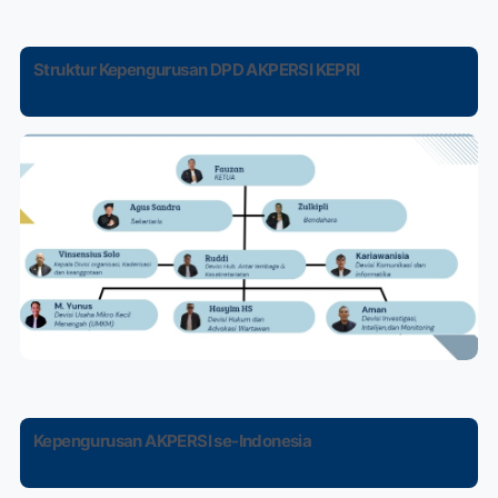
Struktur Kepengurusan DPD AKPERSI KEPRI
Kepengurusan AKPERSI se-Indonesia