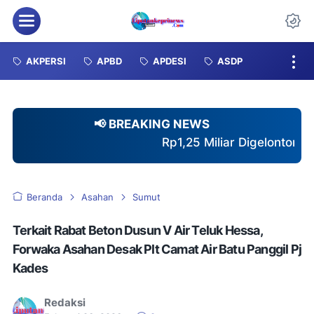
Menu
Da
AKPERSI
APBD
APDESI
ASDP
📢 BREAKING NEWS
Rp1,25 Miliar Digelontorkan untuk Lampu Jal
Beranda
Asahan
Sumut
Terkait Rabat Beton Dusun V Air Teluk Hessa,
Forwaka Asahan Desak Plt Camat Air Batu Panggil Pj
Kades
Redaksi