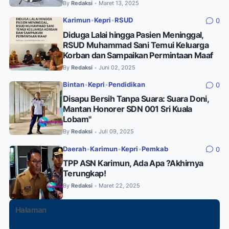
By
Redaksi
Maret 13, 2025
•
Karimun
•
Kepri
•
RSUD
0
Diduga Lalai hingga Pasien Meninggal,
RSUD Muhammad Sani Temui Keluarga
Korban dan Sampaikan Permintaan Maaf
By
Redaksi
Juni 02, 2025
•
Bintan
•
Kepri
•
Pendidikan
0
Disapu Bersih Tanpa Suara: Suara Doni,
Mantan Honorer SDN 001 Sri Kuala
Lobam"
By
Redaksi
Juli 09, 2025
•
Daerah
•
Karimun
•
Kepri
•
Pemkab
0
TPP ASN Karimun, Ada Apa ?Akhirnya
Terungkap!
By
Redaksi
Maret 22, 2025
•
Halaman