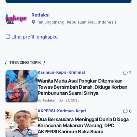
Redaksi
Tanjungpinang, Kepulauan Riau, Indonesia
Lihat profil lengkapku
TRENDING TOPIK
Karimun
•
Kepri
•
Kriminal
2
Wanita Muda Asal Pongkar Ditemukan
Tewas Bersimbah Darah, Diduga Korban
Pembunuhan Suami Sirinya
By
Redaksi
Juli 21, 2025
•
AKPERSI
•
Karimun
•
Kepri
0
Dua Bersaudara Meninggal Dunia Diduga
Keracunan Makanan Warung; DPC
AKPERSI Karimun Buka Suara