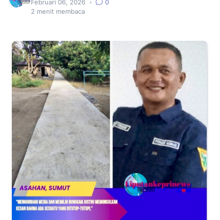
Februari 06, 2026
•
0
2
menit membaca