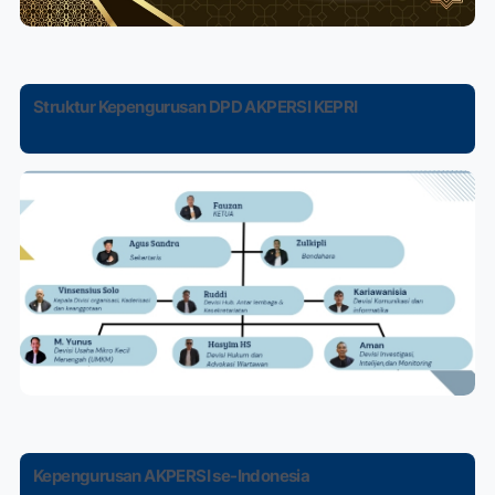
Struktur Kepengurusan DPD AKPERSI KEPRI
Kepengurusan AKPERSI se-Indonesia