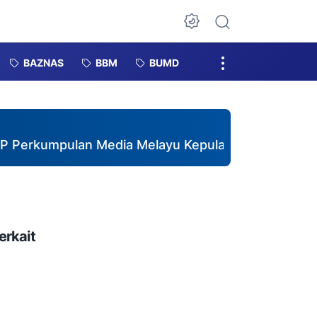
Dark Mode
BAZNAS
BBM
BUMD
pulan Media Melayu Kepulauan Riau Resmi Terbent
erkait