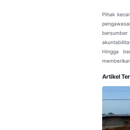
Pihak keca
pengawasan
bersumber
akuntabilit
Hingga ber
memberikan 
Artikel Ter