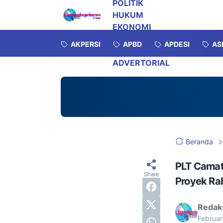
POLITIK
HUKUM
EKONOMI
INVESTIGASI
AKPERSI
APBD
APDESI
AS
OPINI
ADVERTORIAL
Beranda
PLT Camat 
Proyek Ra
Redak
Februar