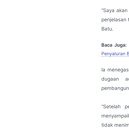
“Saya akan
penjelasan 
Batu.
Baca Juga:
Penyaluran 
Ia menegask
dugaan a
pembangun
“Setelah 
menyampaika
tidak menim