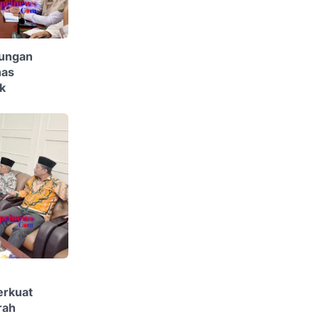
jungan
has
k
rkuat
rah