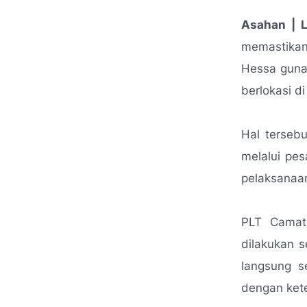
Asahan | 
memastikan
Hessa guna 
berlokasi d
Hal terseb
melalui pe
pelaksanaan
PLT Camat
dilakukan s
langsung s
dengan kete