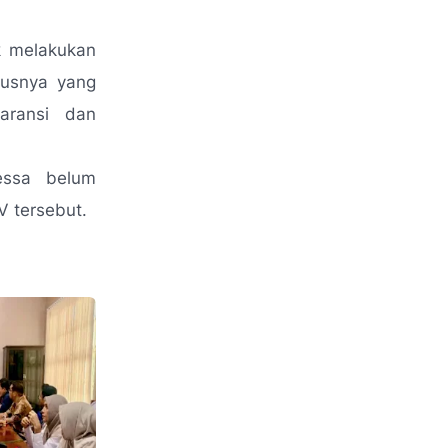
k melakukan
susnya yang
aransi dan
Hessa belum
V tersebut.