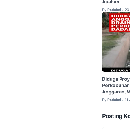
Asahan
By
Redaksi
20 
•
Diduga Proy
Perkebunan S
Anggaran, W
By
Redaksi
11
•
Posting K