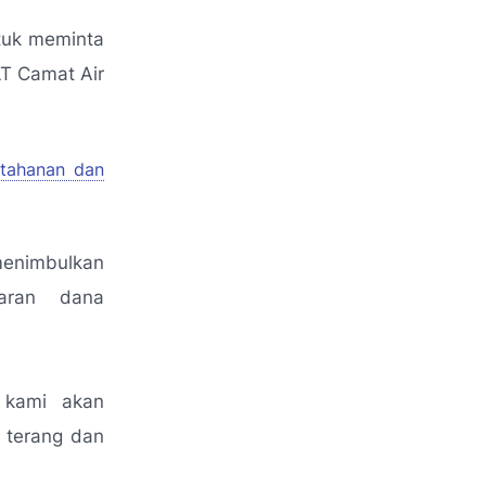
tuk meminta
LT Camat Air
tahanan dan
 menimbulkan
aran dana
 kami akan
i terang dan