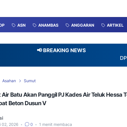
DP
ASN
ANAMBAS
ANGGARAN
ARTIKEL
📢 BREAKING NEWS
DPP Perkum
Asahan
Sumut
Air Batu Akan Panggil PJ Kades Air Teluk Hessa T
bat Beton Dusun V
si
i 02, 2026
•
0
•
1
menit membaca