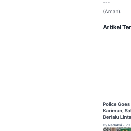
---
(Aman).
Artikel Ter
Police Goes
Karimun, Sat
Berlalu Lint
By
Redaksi
20 
•