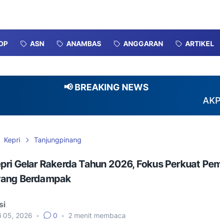
DP
ASN
ANAMBAS
ANGGARAN
ARTIKEL
📢 BREAKING NEWS
AKPERSI Per
Kepri
Tanjungpinang
pri Gelar Rakerda Tahun 2026, Fokus Perkuat Pe
yang Berdampak
si
i 05, 2026
•
0
•
2
menit membaca