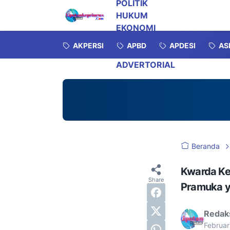
POLITIK
HUKUM
EKONOMI
INVESTIGASI
AKPERSI
APBD
APDESI
AS
OPINI
ADVERTORIAL
Beranda
Kwarda Ke
Pramuka 
Redak
Februar