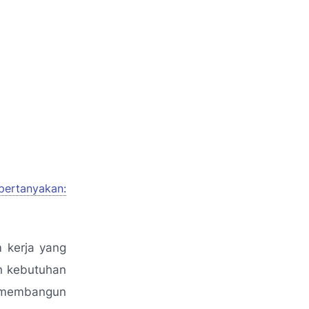
pertanyakan:
 kerja yang
uh kebutuhan
 membangun