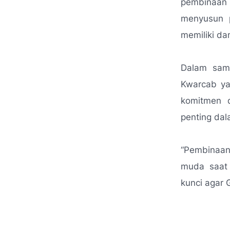
pembinaan 
menyusun p
memiliki d
Dalam sam
Kwarcab yan
komitmen d
penting da
“Pembinaan
muda saat 
kunci agar 