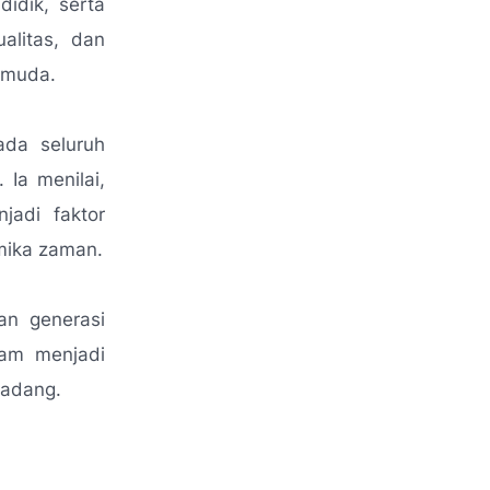
idik, serta
alitas, dan
 muda.
da seluruh
 Ia menilai,
jadi faktor
mika zaman.
an generasi
ram menjadi
Dadang.