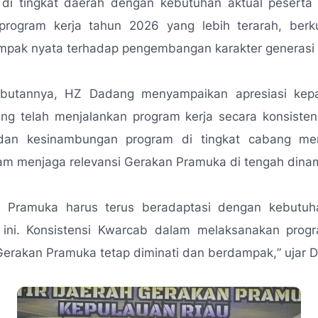
di tingkat daerah dengan kebutuhan aktual peserta d
rogram kerja tahun 2026 yang lebih terarah, berku
ampak nyata terhadap pengembangan karakter generasi
butannya, HZ Dadang menyampaikan apresiasi kepa
g telah menjalankan program kerja secara konsisten.
an kesinambungan program di tingkat cabang men
lam menjaga relevansi Gerakan Pramuka di tengah dina
 Pramuka harus terus beradaptasi dengan kebutuh
ini. Konsistensi Kwarcab dalam melaksanakan prog
Gerakan Pramuka tetap diminati dan berdampak,
” ujar 