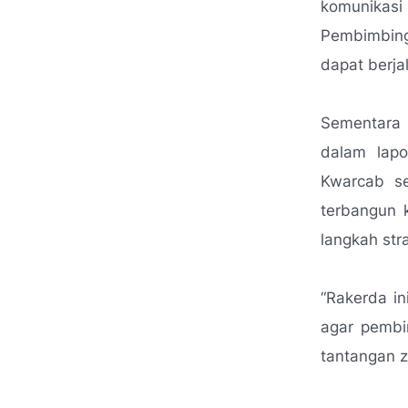
komunikasi
Pembimbin
dapat berja
Sementara 
dalam lapo
Kwarcab se
terbangun
langkah str
“Rakerda i
agar pemb
tantangan 