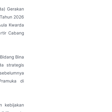
da) Gerakan
 Tahun 2026
Aula Kwarda
artir Cabang
 Bidang Bina
a strategis
 sebelumnya
Pramuka di
n kebijakan