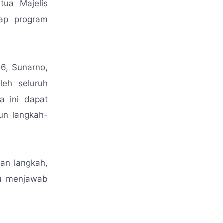
tua Majelis
ap program
6, Sunarno,
leh seluruh
a ini dapat
n langkah-
an langkah,
u menjawab