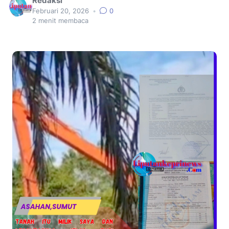
Redaksi
Februari 20, 2026
•
0
2
menit membaca