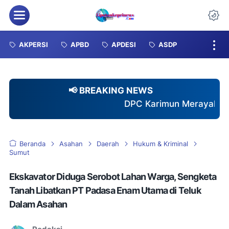
Menu
Da
AKPERSI
APBD
APDESI
ASDP
📢 BREAKING NEWS
DPC Karimun Merayakan HUT KE-2 AKPERSI, W
Beranda
Asahan
Daerah
Hukum & Kriminal
Sumut
Ekskavator Diduga Serobot Lahan Warga, Sengketa
Tanah Libatkan PT Padasa Enam Utama di Teluk
Dalam Asahan