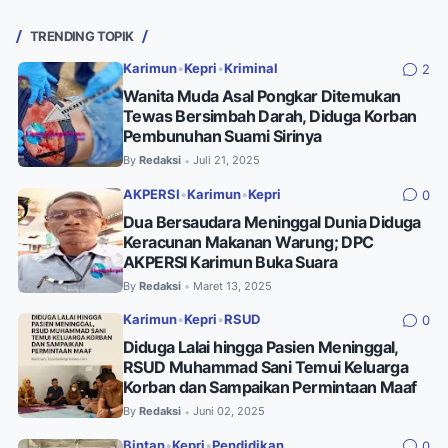
TRENDING TOPIK
Karimun
•
Kepri
•
Kriminal
2
Wanita Muda Asal Pongkar Ditemukan
Tewas Bersimbah Darah, Diduga Korban
Pembunuhan Suami Sirinya
By
Redaksi
Juli 21, 2025
•
AKPERSI
•
Karimun
•
Kepri
0
Dua Bersaudara Meninggal Dunia Diduga
Keracunan Makanan Warung; DPC
AKPERSI Karimun Buka Suara
By
Redaksi
Maret 13, 2025
•
Karimun
•
Kepri
•
RSUD
0
Diduga Lalai hingga Pasien Meninggal,
RSUD Muhammad Sani Temui Keluarga
Korban dan Sampaikan Permintaan Maaf
By
Redaksi
Juni 02, 2025
•
Bintan
•
Kepri
•
Pendidikan
0