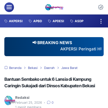
Menu
Da
AKPERSI
APBD
APDESI
ASDP
📢 BREAKING NEWS
AKPERSI Peringati HUT ke-2 dengan Santun
Beranda
Bekasi
Daerah
Jawa Barat
Bantuan Sembako untuk 6 Lansia di Kampung
Caringin Sukajadi dari Dinsos Kabupaten Bekasi
Redaksi
Februari 25, 2026
•
0
1
menit membaca