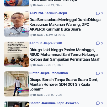
By
Redaksi
Juli 21, 2025
•
AKPERSI
•
Karimun
•
Kepri
0
Dua Bersaudara Meninggal Dunia Diduga
Keracunan Makanan Warung; DPC
AKPERSI Karimun Buka Suara
By
Redaksi
Maret 13, 2025
•
Karimun
•
Kepri
•
RSUD
0
Diduga Lalai hingga Pasien Meninggal,
RSUD Muhammad Sani Temui Keluarga
Korban dan Sampaikan Permintaan Maaf
By
Redaksi
Juni 02, 2025
•
Bintan
•
Kepri
•
Pendidikan
0
Disapu Bersih Tanpa Suara: Suara Doni,
Mantan Honorer SDN 001 Sri Kuala
Lobam"
By
Redaksi
Juli 09, 2025
•
Daerah
•
Karimun
•
Kepri
•
Pemkab
0