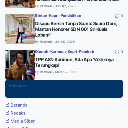
By
Redaksi
Juni 02, 2025
•
Bintan
•
Kepri
•
Pendidikan
0
Disapu Bersih Tanpa Suara: Suara Doni,
Mantan Honorer SDN 001 Sri Kuala
Lobam"
By
Redaksi
Juli 09, 2025
•
Daerah
•
Karimun
•
Kepri
•
Pemkab
0
TPP ASN Karimun, Ada Apa ?Akhirnya
Terungkap!
By
Redaksi
Maret 22, 2025
•
Halaman
Beranda
Redaksi
Media Siber