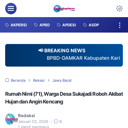
Menu
Da
AKPERSI
APBD
APDESI
ASDP
📢 BREAKING NEWS
BPBD-DAMKAR Kabupaten Karimun Gagas Pembent
Beranda
Bekasi
Jawa Barat
Rumah Nimi (71), Warga Desa Sukajadi Roboh Akibat
Hujan dan Angin Kencang
Redaksi
Januari 03, 2026
•
0
1
menit membaca