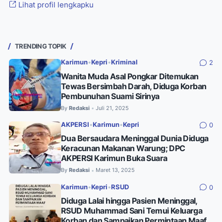
Lihat profil lengkapku
TRENDING TOPIK
Karimun
•
Kepri
•
Kriminal
2
Wanita Muda Asal Pongkar Ditemukan
Tewas Bersimbah Darah, Diduga Korban
Pembunuhan Suami Sirinya
By
Redaksi
Juli 21, 2025
•
AKPERSI
•
Karimun
•
Kepri
0
Dua Bersaudara Meninggal Dunia Diduga
Keracunan Makanan Warung; DPC
AKPERSI Karimun Buka Suara
By
Redaksi
Maret 13, 2025
•
Karimun
•
Kepri
•
RSUD
0
Diduga Lalai hingga Pasien Meninggal,
RSUD Muhammad Sani Temui Keluarga
Korban dan Sampaikan Permintaan Maaf