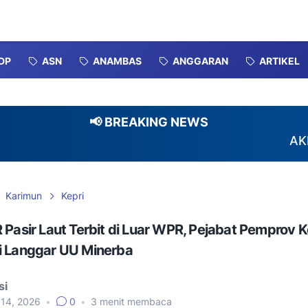
DP
ASN
ANAMBAS
ANGGARAN
ARTIKEL
📢 BREAKING NEWS
AKPERSI P
Karimun
Kepri
 Pasir Laut Terbit di Luar WPR, Pejabat Pemprov K
i Langgar UU Minerba
si
 14, 2026
•
0
•
3
menit membaca