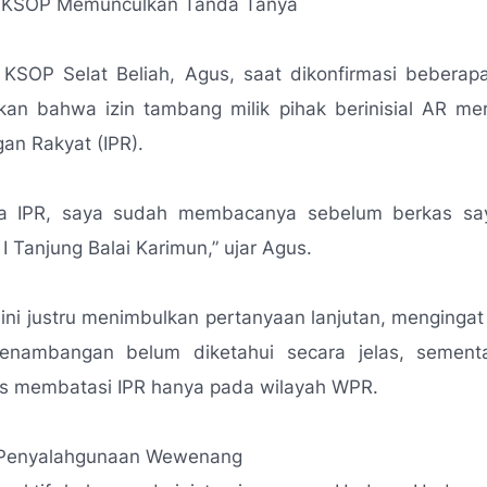
 KSOP Memunculkan Tanda Tanya
 KSOP Selat Beliah, Agus, saat dikonfirmasi beberapa
an bahwa izin tambang milik pihak berinisial AR mer
an Rakyat (IPR).
ka IPR, saya sudah membacanya sebelum berkas sa
I Tanjung Balai Karimun,”
ujar Agus.
ini justru menimbulkan pertanyaan lanjutan, menginga
penambangan belum diketahui secara jelas, sementa
as membatasi IPR hanya pada wilayah WPR.
 Penyalahgunaan Wewenang