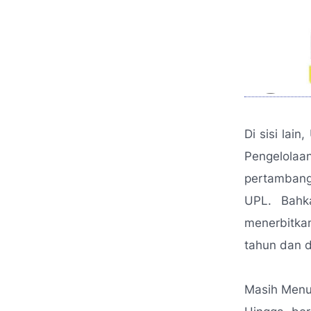
Di sisi la
Pengelol
pertambang
UPL. Bahk
menerbitka
tahun dan d
Masih Menun