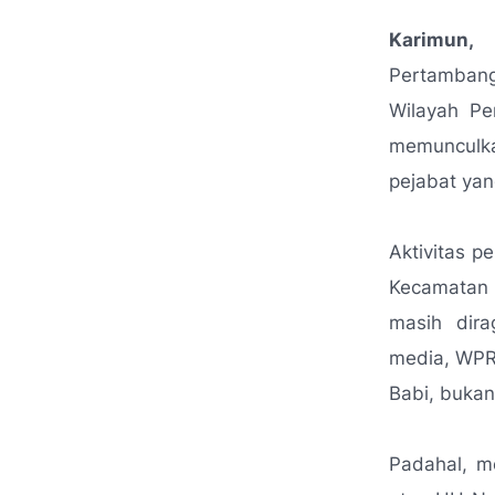
Karimun, 
Pertambang
Wilayah P
memunculka
pejabat ya
Aktivitas p
Kecamatan K
masih dira
media, WPR 
Babi, bukan 
Padahal, m