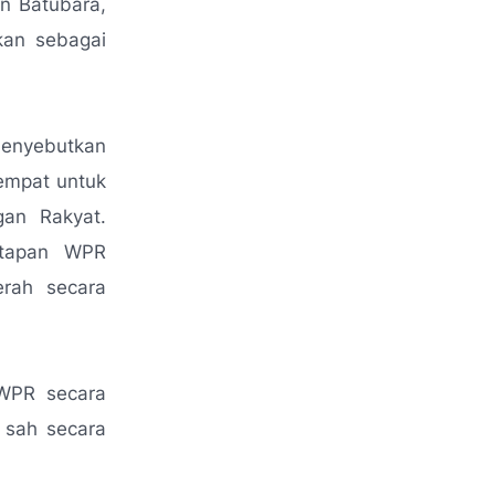
n Batubara,
kan sebagai
menyebutkan
empat untuk
an Rakyat.
etapan WPR
rah secara
 WPR secara
k sah secara