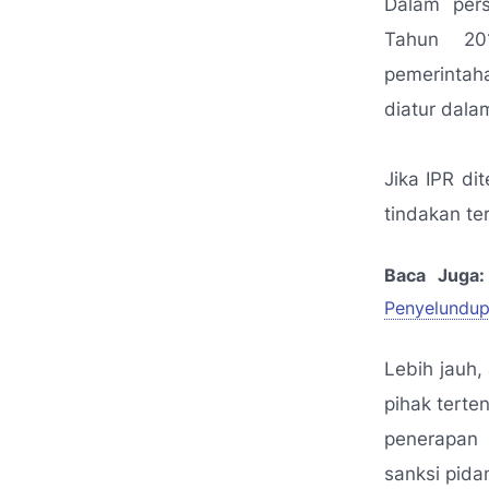
Dalam per
Tahun 201
pemerinta
diatur dalam
Jika IPR di
tindakan te
Baca Juga:
Penyelundup
Lebih jauh,
pihak tert
penerapan 
sanksi pida