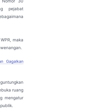
g Nomor 30
ng pejabat
ebagaimana
an WPR, maka
kewenangan.
an Gagalkan
enguntungkan
mbuka ruang
ng mengatur
publik.