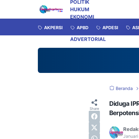
POLITIK
HUKUM
EKONOMI
INVESTIGASI
AKPERSI
APBD
APDESI
AS
OPINI
ADVERTORIAL
Beranda
Diduga IPR
Berpotens
Redak
Januari