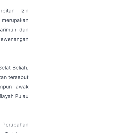
itan Izin
n merupakan
arimun dan
 kewenangan
elat Beliah,
tan tersebut
himpun awak
ilayah Pulau
g Perubahan