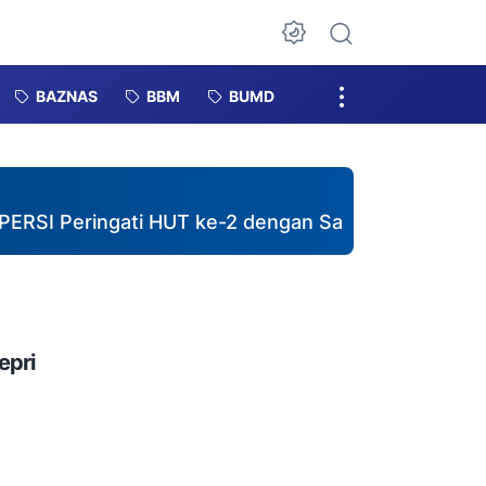
Dark Mode
BAZNAS
BBM
BUMD
eringati HUT ke-2 dengan Santuni 40 Anak Yatim d
epri