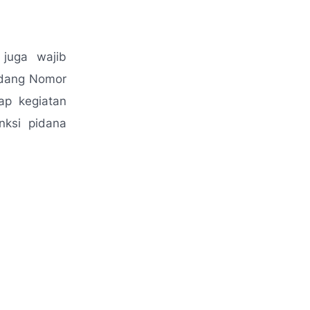
 juga wajib
ndang Nomor
ap kegiatan
nksi pidana