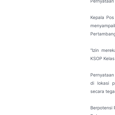
Pernyataan
Kepala Pos
menyampaik
Pertambang
“Izin mere
KSOP Kelas 
Pernyataan 
di lokasi 
secara teg
Berpotensi