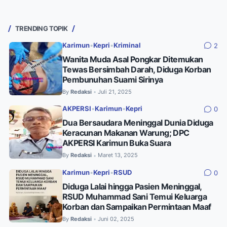
TRENDING TOPIK
Karimun
•
Kepri
•
Kriminal
2
Wanita Muda Asal Pongkar Ditemukan
Tewas Bersimbah Darah, Diduga Korban
Pembunuhan Suami Sirinya
By
Redaksi
Juli 21, 2025
•
AKPERSI
•
Karimun
•
Kepri
0
Dua Bersaudara Meninggal Dunia Diduga
Keracunan Makanan Warung; DPC
AKPERSI Karimun Buka Suara
By
Redaksi
Maret 13, 2025
•
Karimun
•
Kepri
•
RSUD
0
Diduga Lalai hingga Pasien Meninggal,
RSUD Muhammad Sani Temui Keluarga
Korban dan Sampaikan Permintaan Maaf
By
Redaksi
Juni 02, 2025
•