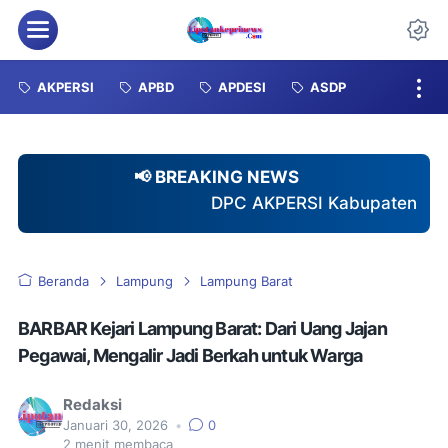
Menu
Da
AKPERSI
APBD
APDESI
ASDP
📢 BREAKING NEWS
DPC AKPERSI Kabupaten Karimun Resmi Terima S
Beranda
Lampung
Lampung Barat
BARBAR Kejari Lampung Barat: Dari Uang Jajan
Pegawai, Mengalir Jadi Berkah untuk Warga
Redaksi
Januari 30, 2026
•
0
2
menit membaca