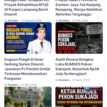
Proyek Rehabilitasi MTsS
Sumber Jaya Tak Kunjung
Al Furqon Lampung Barat
Rampung, Warga Keluhkan
Disorot
Aktivitas Terganggu
By
Redaksi
17 Februari 2026
By
Redaksi
27 Mei 2026
•
•
Dugaan Pungli di Desa
Audit Khusus Bongkar
Gedung Surian Disorot,
Luka BUMDES Pekon
Jawaban PJ Peratin Dinilai
Sukajadi, Benarkah Rp38
Terkesan Membenarkan
Juta Itu Kerugian?
Pungutan
By
Redaksi
22 April 2026
•
By
Redaksi
21 Mei 2026
•