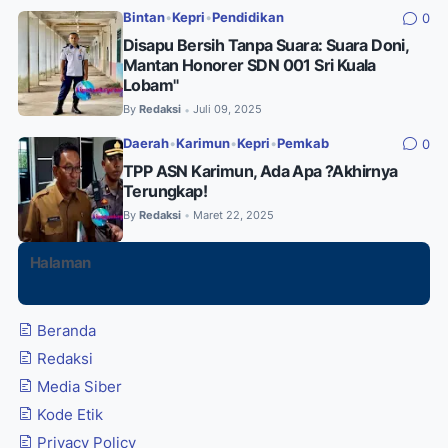
Bintan
•
Kepri
•
Pendidikan
0
Disapu Bersih Tanpa Suara: Suara Doni,
Mantan Honorer SDN 001 Sri Kuala
Lobam"
By
Redaksi
Juli 09, 2025
•
Daerah
•
Karimun
•
Kepri
•
Pemkab
0
TPP ASN Karimun, Ada Apa ?Akhirnya
Terungkap!
By
Redaksi
Maret 22, 2025
•
Halaman
Beranda
Redaksi
Media Siber
Kode Etik
Privacy Policy