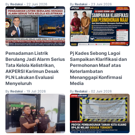
By
Redaksi
22 Juni 2026
By
Redaksi
23 Juni 2026
•
•
Pemadaman Listrik
Pj Kades Sebong Lagoi
Berulang Jadi Alarm Serius
Sampaikan Klarifikasi dan
Tata Kelola Kelistrikan,
Permohonan Maaf atas
AKPERSI Karimun Desak
Keterlambatan
PLN Lakukan Evaluasi
Menanggapi Konfirmasi
Menyeluruh
Media
By
Redaksi
19 Juli 2026
By
Redaksi
02 Juni 2026
•
•