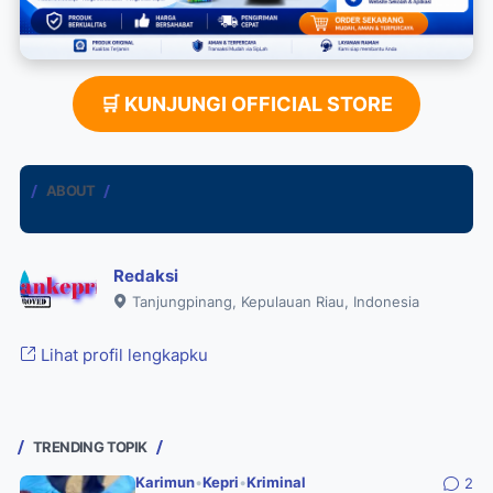
🛒 KUNJUNGI OFFICIAL STORE
ABOUT
Redaksi
Tanjungpinang, Kepulauan Riau, Indonesia
Lihat profil lengkapku
TRENDING TOPIK
Karimun
•
Kepri
•
Kriminal
2