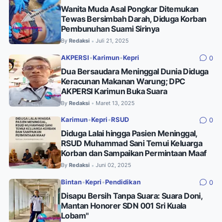
Wanita Muda Asal Pongkar Ditemukan
Tewas Bersimbah Darah, Diduga Korban
Pembunuhan Suami Sirinya
By
Redaksi
Juli 21, 2025
•
AKPERSI
•
Karimun
•
Kepri
0
Dua Bersaudara Meninggal Dunia Diduga
Keracunan Makanan Warung; DPC
AKPERSI Karimun Buka Suara
By
Redaksi
Maret 13, 2025
•
Karimun
•
Kepri
•
RSUD
0
Diduga Lalai hingga Pasien Meninggal,
RSUD Muhammad Sani Temui Keluarga
Korban dan Sampaikan Permintaan Maaf
By
Redaksi
Juni 02, 2025
•
Bintan
•
Kepri
•
Pendidikan
0
Disapu Bersih Tanpa Suara: Suara Doni,
Mantan Honorer SDN 001 Sri Kuala
Lobam"