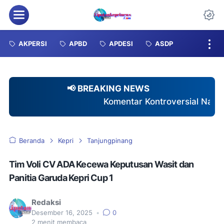
Menu
Da
AKPERSI
APBD
APDESI
ASDP
📢 BREAKING NEWS
Komentar Kontroversial Nakes Terhadap Pasien BPJS
Beranda
Kepri
Tanjungpinang
Tim Voli CV ADA Kecewa Keputusan Wasit dan
Panitia Garuda Kepri Cup 1
Redaksi
Desember 16, 2025
•
0
2
menit membaca