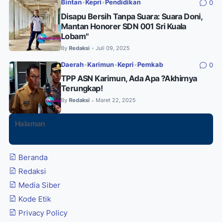
Bintan
•
Kepri
•
Pendidikan
0
Disapu Bersih Tanpa Suara: Suara Doni,
Mantan Honorer SDN 001 Sri Kuala
Lobam"
By
Redaksi
Juli 09, 2025
•
Daerah
•
Karimun
•
Kepri
•
Pemkab
0
TPP ASN Karimun, Ada Apa ?Akhirnya
Terungkap!
By
Redaksi
Maret 22, 2025
•
Halaman
Beranda
Redaksi
Media Siber
Kode Etik
Privacy Policy