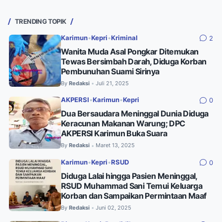
TRENDING TOPIK
Karimun
•
Kepri
•
Kriminal
2
Wanita Muda Asal Pongkar Ditemukan
Tewas Bersimbah Darah, Diduga Korban
Pembunuhan Suami Sirinya
By
Redaksi
Juli 21, 2025
•
AKPERSI
•
Karimun
•
Kepri
0
Dua Bersaudara Meninggal Dunia Diduga
Keracunan Makanan Warung; DPC
AKPERSI Karimun Buka Suara
By
Redaksi
Maret 13, 2025
•
Karimun
•
Kepri
•
RSUD
0
Diduga Lalai hingga Pasien Meninggal,
RSUD Muhammad Sani Temui Keluarga
Korban dan Sampaikan Permintaan Maaf
By
Redaksi
Juni 02, 2025
•