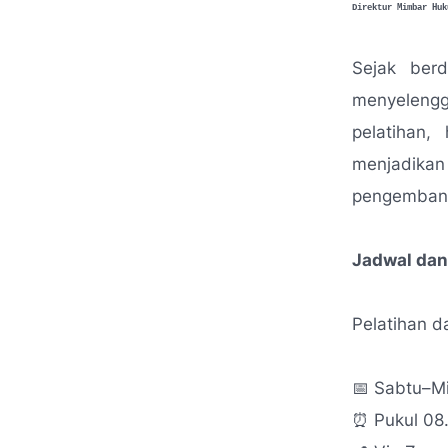
Direktur Mimbar Huk
Sejak ber
menyelengg
pelatihan,
menjadikan
pengembang
Jadwal dan
Pelatihan d
📅 Sabtu–M
⏰ Pukul 08