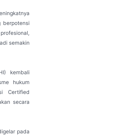
ingkatnya
 berpotensi
rofesional,
adi semakin
I) kembali
isme hukum
i Certified
akan secara
digelar pada