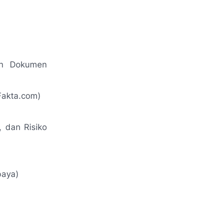
ah Dokumen
Fakta.com)
 dan Risiko
baya)