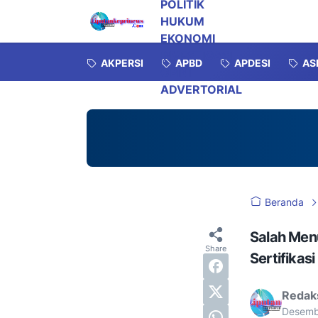
POLITIK
HUKUM
EKONOMI
INVESTIGASI
AKPERSI
APBD
APDESI
AS
OPINI
ADVERTORIAL
Beranda
Salah Menu
Sertifikasi
Redak
Desemb