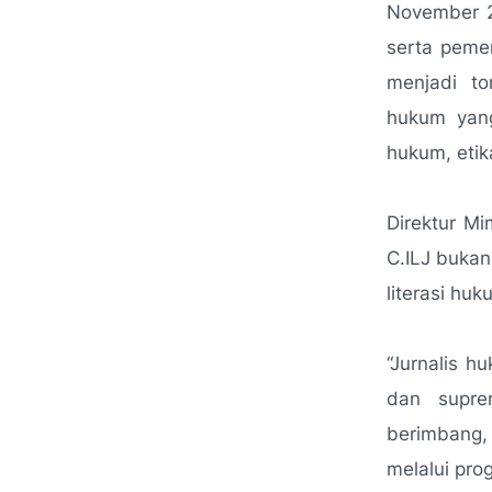
November 20
serta pemer
menjadi to
hukum yang
hukum, etik
Direktur M
C.ILJ bukan
literasi huk
“Jurnalis h
dan supre
berimbang,
melalui pro