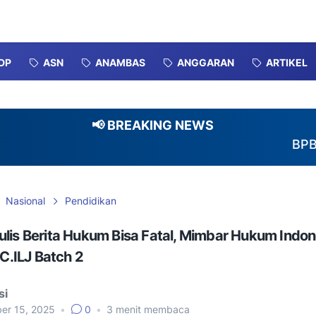
DP
ASN
ANAMBAS
ANGGARAN
ARTIKEL
📢 BREAKING NEWS
BPBD-DAMK
Nasional
Pendidikan
lis Berita Hukum Bisa Fatal, Mimbar Hukum Indon
 C.ILJ Batch 2
si
er 15, 2025
•
0
•
3
menit membaca