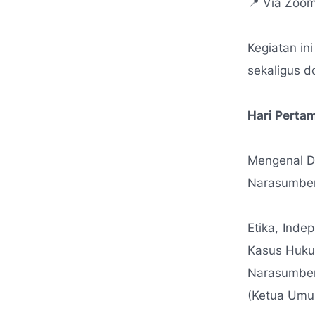
📍 Via Zoo
Kegiatan in
sekaligus 
Hari Pertam
Mengenal Du
Narasumber:
Etika, Ind
Kasus Huk
Narasumber: 
(Ketua Umu