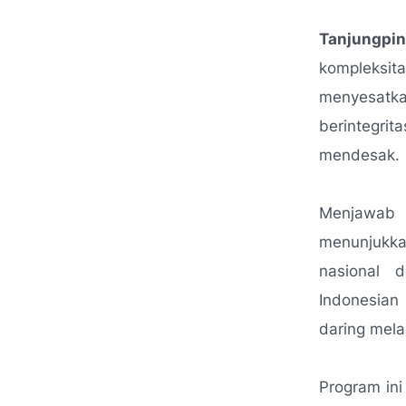
Tanjungpi
kompleksit
menyesatka
berintegri
mendesak.
Menjawab 
menunjukk
nasional d
Indonesian
daring mela
Program ini