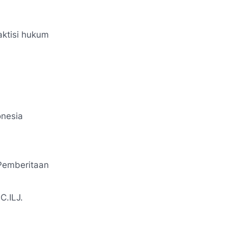
aktisi hukum
onesia
Pemberitaan
C.ILJ.