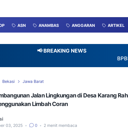
DP
ASN
ANAMBAS
ANGGARAN
ARTIKEL
📢 BREAKING NEWS
BPBD-DAMKAR
Bekasi
Jawa Barat
mbangunan Jalan Lingkungan di Desa Karang Ra
enggunakan Limbah Coran
si
er 03, 2025
•
0
•
2
menit membaca