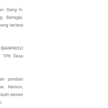
an Gang H.
g Bahagia,
yang tertera
t (BANPROV)
eh TPK Desa
san pondasi
se. Namun,
imbah semen
n.