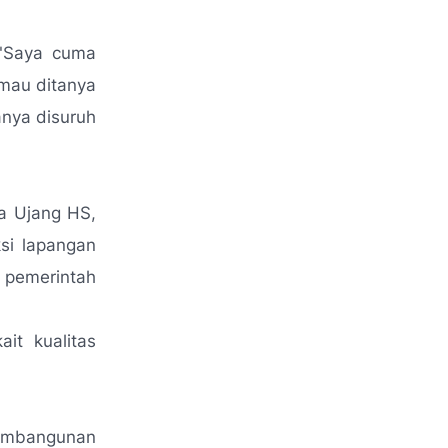
"Saya cuma
mau ditanya
anya disuruh
ya Ujang HS,
si lapangan
 pemerintah
it kualitas
pembangunan