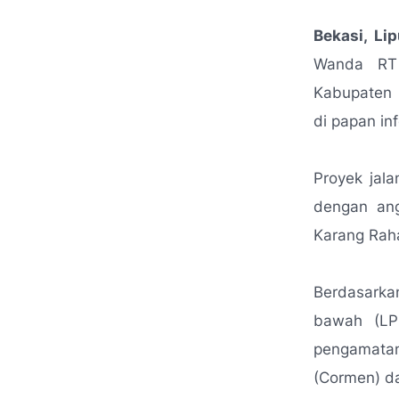
Bekasi, Li
Wanda RT 
Kabupaten B
di papan in
Proyek jal
dengan ang
Karang Rah
Berdasarka
bawah (LP
pengamatan
(Cormen) da