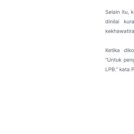
Selain itu,
dinilai ku
kekhawatira
Ketika dik
“Untuk pen
LPB.”
kata 