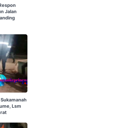
 Respon
n Jalan
anding
a Sukamanah
lume, Lsm
rat