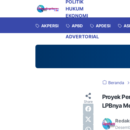
POLITIK
HUKUM
EKONOMI
INVESTIGASI
AKPERSI
APBD
APDESI
AS
OPINI
ADVERTORIAL
Beranda
Proyek Pe
LPBnya M
Redak
Desemb