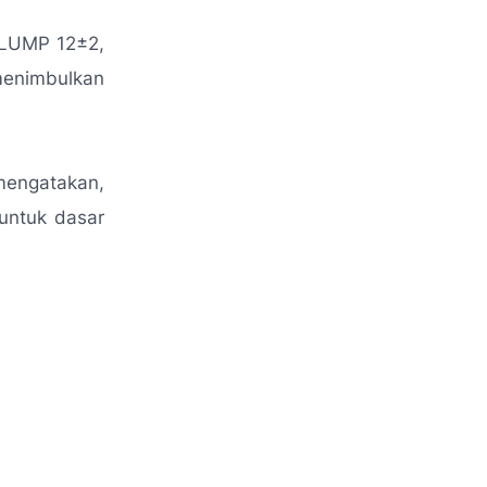
 SLUMP 12±2,
menimbulkan
mengatakan,
untuk dasar