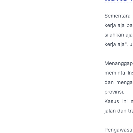
Sementara 
kerja aja 
silahkan aj
kerja aja",
u
Menanggapi 
meminta In
dan mengau
provinsi.
Kasus ini 
jalan dan t
Pengawasan