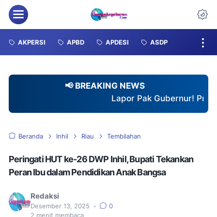
Menu
Da
AKPERSI
APBD
APDESI
ASDP
📢 BREAKING NEWS
Lapor Pak Gubernur! Proyek Jalan Provinsi d
Beranda
Inhil
Riau
Tembilahan
Peringati HUT ke-26 DWP Inhil, Bupati Tekankan
Peran Ibu dalam Pendidikan Anak Bangsa
Redaksi
Desember 13, 2025
•
0
2
menit membaca