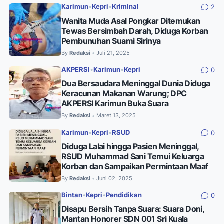
Karimun
•
Kepri
•
Kriminal
2
Wanita Muda Asal Pongkar Ditemukan
Tewas Bersimbah Darah, Diduga Korban
Pembunuhan Suami Sirinya
By
Redaksi
Juli 21, 2025
•
AKPERSI
•
Karimun
•
Kepri
0
Dua Bersaudara Meninggal Dunia Diduga
Keracunan Makanan Warung; DPC
AKPERSI Karimun Buka Suara
By
Redaksi
Maret 13, 2025
•
Karimun
•
Kepri
•
RSUD
0
Diduga Lalai hingga Pasien Meninggal,
RSUD Muhammad Sani Temui Keluarga
Korban dan Sampaikan Permintaan Maaf
By
Redaksi
Juni 02, 2025
•
Bintan
•
Kepri
•
Pendidikan
0
Disapu Bersih Tanpa Suara: Suara Doni,
Mantan Honorer SDN 001 Sri Kuala