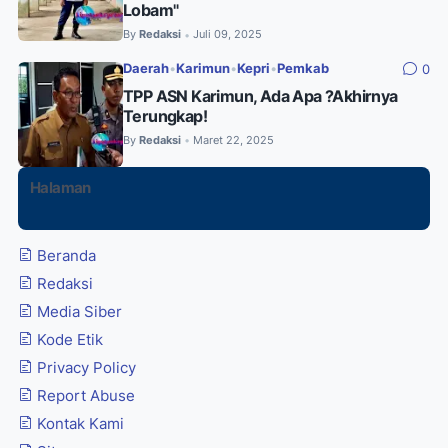
Lobam"
By
Redaksi
Juli 09, 2025
•
Daerah
•
Karimun
•
Kepri
•
Pemkab
0
TPP ASN Karimun, Ada Apa ?Akhirnya
Terungkap!
By
Redaksi
Maret 22, 2025
•
Halaman
Beranda
Redaksi
Media Siber
Kode Etik
Privacy Policy
Report Abuse
Kontak Kami