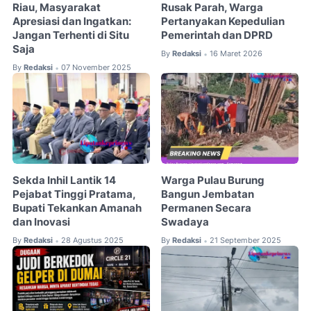
Riau, Masyarakat
Rusak Parah, Warga
Apresiasi dan Ingatkan:
Pertanyakan Kepedulian
Jangan Terhenti di Situ
Pemerintah dan DPRD
Saja
By
Redaksi
16 Maret 2026
•
By
Redaksi
07 November 2025
•
Sekda Inhil Lantik 14
Warga Pulau Burung
Pejabat Tinggi Pratama,
Bangun Jembatan
Bupati Tekankan Amanah
Permanen Secara
dan Inovasi
Swadaya
By
Redaksi
28 Agustus 2025
By
Redaksi
21 September 2025
•
•